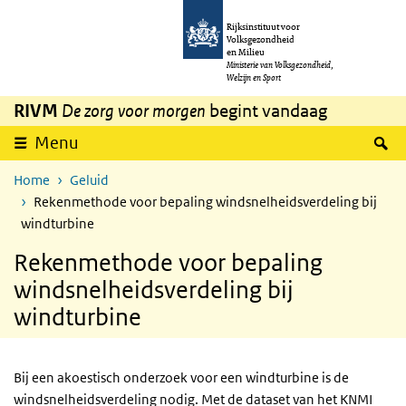
Overslaan en naar de inhoud gaan
Direct naar de hoofdnavigatie
Rijksinstituut voor
Volksgezondheid
en Milieu
Ministerie van Volksgezondheid,
Welzijn en Sport
RIVM
De zorg voor morgen
begint vandaag
Z
Menu
Home
Geluid
Rekenmethode voor bepaling windsnelheidsverdeling bij
windturbine
Rekenmethode voor bepaling
windsnelheidsverdeling bij
windturbine
Bij een akoestisch onderzoek voor een windturbine is de
windsnelheidsverdeling nodig. Met de dataset van het
KNMI