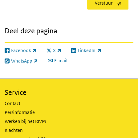
Verstuur
Deel deze pagina
Facebook
X
LinkedIn
(externe link)
(externe link)
(externe link)
E-mail
WhatsApp
(externe link)
Service
Contact
Persinformatie
Werken bij het RIVM
Klachten