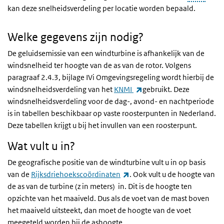
kan deze snelheidsverdeling per locatie worden bepaald.
Welke gegevens zijn nodig?
De geluidsemissie van een windturbine is afhankelijk van de
windsnelheid ter hoogte van de as van de rotor. Volgens
paragraaf 2.4.3, bijlage IVi Omgevingsregeling wordt hierbij de
(externe link)
windsnelheidsverdeling van het
KNMI
gebruikt. Deze
windsnelheidsverdeling voor de dag-, avond- en nachtperiode
is in tabellen beschikbaar op vaste roosterpunten in Nederland.
Deze tabellen krijgt u bij het invullen van een roosterpunt.
Wat vult u in?
De geografische positie van de windturbine vult u in op basis
(externe link)
van de
Rijksdriehoekscoördinaten
. Ook vult u de hoogte van
de as van de turbine (z in meters) in. Dit is de hoogte ten
opzichte van het maaiveld. Dus als de voet van de mast boven
het maaiveld uitsteekt, dan moet de hoogte van de voet
meegeteld worden bij de ashoogte.