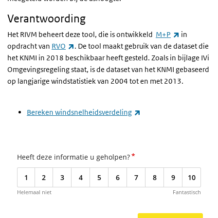
Verantwoording
(externe lin
Het RIVM beheert deze tool, die is ontwikkeld
M+P
in
(externe link)
opdracht van
RVO
. De tool maakt gebruik van de dataset die
het KNMI in 2018 beschikbaar heeft gesteld. Zoals in bijlage IVi
Omgevingsregeling staat, is de dataset van het KNMI gebaseerd
op langjarige windstatistiek van 2004 tot en met 2013.
(externe link)
Bereken windsnelheidsverdeling
*
Heeft deze informatie u geholpen?
1
2
3
4
5
6
7
8
9
10
Helemaal niet
Fantastisch