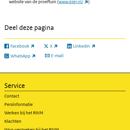
(externe link)
website van de proeftuin (
www.gzgr.nl/
)
Deel deze pagina
Facebook
X
LinkedIn
(externe link)
(externe link)
(externe link)
E-mail
WhatsApp
(externe link)
Service
Contact
Persinformatie
Werken bij het RIVM
Klachten
Woo-verzoeken bij het RIVM