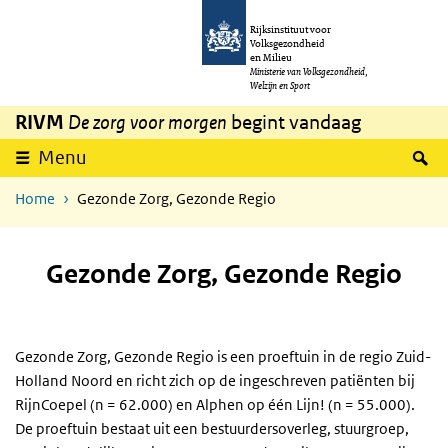
Overslaan en naar de inhoud gaan
Direct naar de hoofdnavigatie
Rijksinstituut voor
Volksgezondheid
en Milieu
Ministerie van Volksgezondheid,
Welzijn en Sport
RIVM
De zorg voor morgen
begint vandaag
Z
Menu
Home
Gezonde Zorg, Gezonde Regio
Gezonde Zorg, Gezonde Regio
Gezonde Zorg, Gezonde Regio is een proeftuin in de regio Zuid-
Holland Noord en richt zich op de ingeschreven patiënten bij
RijnCoepel (n = 62.000) en Alphen op één Lijn! (n = 55.000).
De proeftuin bestaat uit een bestuurdersoverleg, stuurgroep,