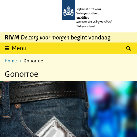
Overslaan en naar de inhoud gaan
Direct naar de hoofdnavigatie
Rijksinstituut voor
Volksgezondheid
en Milieu
Ministerie van Volksgezondheid,
Welzijn en Sport
RIVM
De zorg voor morgen
begint vandaag
Z
Menu
Home
Gonorroe
Gonorroe