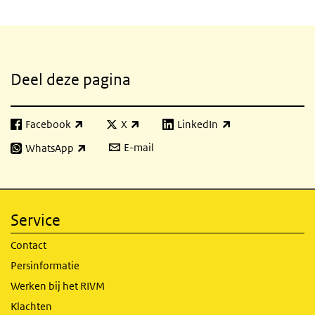
Gerelateerde inhoud
Deel deze pagina
Facebook
X
LinkedIn
(externe link)
(externe link)
(externe link)
E-mail
WhatsApp
(externe link)
Service
Contact
Persinformatie
Werken bij het RIVM
Klachten