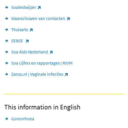
(externe link)
Soatestwijzer
(externe link)
Waarschuwen van contacten
(externe link)
Thuisarts
(externe link)
SENSE
(externe link)
Soa Aids Nederland
Soa cijfers en rapportages | RIVM
(externe link)
Zanzu.nl | Vaginale infecties
This information in English
Gonorrhoea