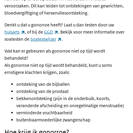
veroorzaken. Dit kan leiden tot ontstekingen van gewrichten,
bloedvergiftiging of hersenvliesontsteking.
Denkt u dat u gonorroe heeft? Laat u dan testen door uw
(externe link)
(externe link)
huisarts
, of bij de
GGD
. Bekijk voor meer informatie over
(externe link)
soatesten de
Soatestwijzer
.
Wat kan er gebeuren als gonorroe niet op tijd wordt
behandeld?
Als gonorroe niet op tijd wordt behandeld, kunt u soms
ernstigere klachten krijgen, zoals:
ontsteking van de bijballen
ontsteking van de prostaat
bekkenontsteking (pijn in de onderbuik, koorts,
veranderde afscheiding en onregelmatige menstruatie)
verminderde vruchtbaarheid
buitenbaarmoederlijke zwangerschap
Hoe krijg ik gonorroe?