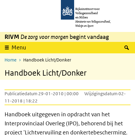
Overslaan en naar de inhoud gaan
Direct naar de hoofdnavigatie
Rijksinstituut voor
Volksgezondheid
en Milieu
Ministerie van Volksgezondheid,
Welzijn en Sport
RIVM
De zorg voor morgen
begint vandaag
Z
Menu
Home
Handboek Licht/Donker
Handboek Licht/Donker
Publicatiedatum 29-01-2010 | 00:00
Wijzigingsdatum 02-
11-2018 | 18:22
Handboek uitgegeven in opdracht van het
Interprovinciaal Overleg (IPO), behorend bij het
project 'Lichtvervuiling en donkertebescherming.