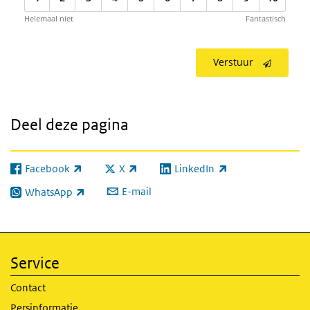
Helemaal niet
Fantastisch
Verstuur
Deel deze pagina
Facebook
X
LinkedIn
(externe link)
(externe link)
(externe link)
E-mail
WhatsApp
(externe link)
Service
Contact
Persinformatie