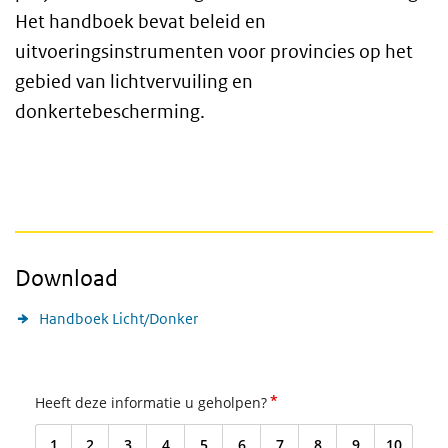
Het handboek bevat beleid en
uitvoeringsinstrumenten voor provincies op het
gebied van lichtvervuiling en
donkertebescherming.
Download
Handboek Licht/Donker
*
Heeft deze informatie u geholpen?
1
2
3
4
5
6
7
8
9
10