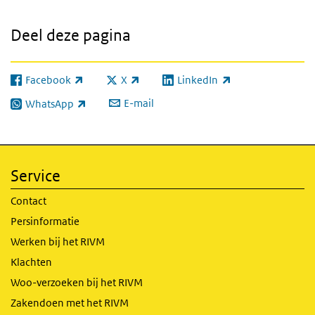
Deel deze pagina
Facebook
X
LinkedIn
(externe link)
(externe link)
(externe link)
E-mail
WhatsApp
(externe link)
Service
Contact
Persinformatie
Werken bij het RIVM
Klachten
Woo-verzoeken bij het RIVM
Zakendoen met het RIVM