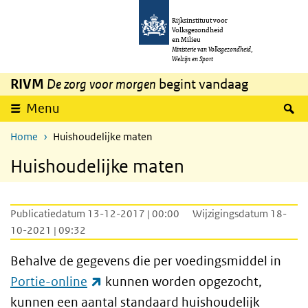
Overslaan en naar de inhoud gaan
Direct naar de hoofdnavigatie
Rijksinstituut voor
Volksgezondheid
en Milieu
Ministerie van Volksgezondheid,
Welzijn en Sport
RIVM
De zorg voor morgen
begint vandaag
Z
Menu
Home
Huishoudelijke maten
Huishoudelijke maten
Publicatiedatum 13-12-2017 | 00:00
Wijzigingsdatum 18-
10-2021 | 09:32
Behalve de gegevens die per voedingsmiddel in
(externe link)
Portie-online
kunnen worden opgezocht,
kunnen een aantal standaard huishoudelijk