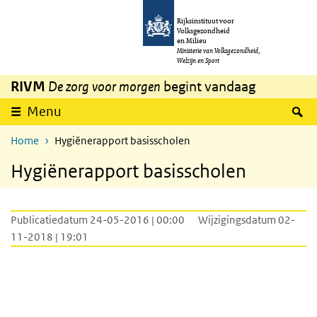
Overslaan en naar de inhoud gaan
Direct naar de hoofdnavigatie
Rijksinstituut voor
Volksgezondheid
en Milieu
Ministerie van Volksgezondheid,
Welzijn en Sport
RIVM
De zorg voor morgen
begint vandaag
Z
Menu
Home
Hygiënerapport basisscholen
Hygiënerapport basisscholen
Publicatiedatum 24-05-2016 | 00:00
Wijzigingsdatum 02-
11-2018 | 19:01