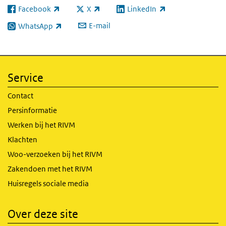
Facebook
X
LinkedIn
(externe link)
(externe link)
(externe link)
E-mail
WhatsApp
(externe link)
Service
Contact
Persinformatie
Werken bij het RIVM
Klachten
Woo-verzoeken bij het RIVM
Zakendoen met het RIVM
Huisregels sociale media
Over deze site