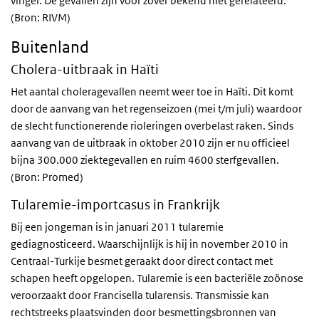
vinger. De gevallen zijn voor zover bekend niet gerelateerd.
(Bron: RIVM)
Buitenland
Cholera-uitbraak in Haïti
Het aantal choleragevallen neemt weer toe in Haïti. Dit komt
door de aanvang van het regenseizoen (mei t/m juli) waardoor
de slecht functionerende rioleringen overbelast raken. Sinds
aanvang van de uitbraak in oktober 2010 zijn er nu officieel
bijna 300.000 ziektegevallen en ruim 4600 sterfgevallen.
(Bron: Promed)
Tularemie-importcasus in Frankrijk
Bij een jongeman is in januari 2011 tularemie
gediagnosticeerd. Waarschijnlijk is hij in november 2010 in
Centraal-Turkije besmet geraakt door direct contact met
schapen heeft opgelopen. Tularemie is een bacteriële zoönose
veroorzaakt door Francisella tularensis. Transmissie kan
rechtstreeks plaatsvinden door besmettingsbronnen van