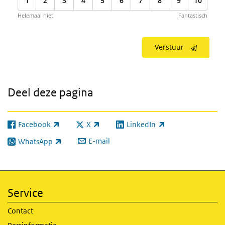
1
2
3
4
5
6
7
8
9
10
Helemaal niet
Fantastisch
Verstuur
Deel deze pagina
Facebook
X
LinkedIn
(externe link)
(externe link)
(externe link)
E-mail
WhatsApp
(externe link)
Service
Contact