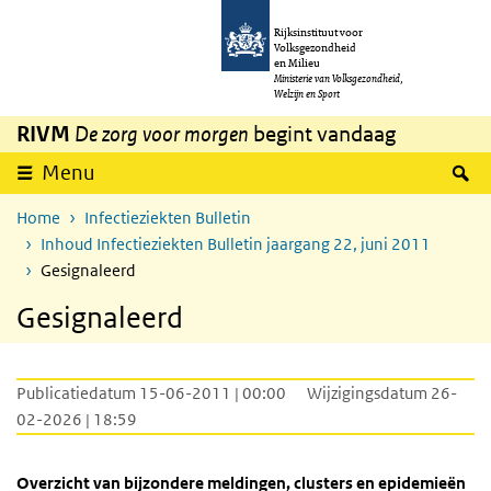
Overslaan en naar de inhoud gaan
Direct naar de hoofdnavigatie
Rijksinstituut voor
Volksgezondheid
en Milieu
Ministerie van Volksgezondheid,
Welzijn en Sport
RIVM
De zorg voor morgen
begint vandaag
Z
Menu
Home
Infectieziekten Bulletin
Inhoud Infectieziekten Bulletin jaargang 22, juni 2011
Gesignaleerd
Gesignaleerd
Publicatiedatum 15-06-2011 | 00:00
Wijzigingsdatum 26-
02-2026 | 18:59
Overzicht van bijzondere meldingen, clusters en epidemieën