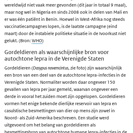
wereldwijd niet vaak meer gevonden (dit jaar in totaal 9 maal),
maar nog wel in Nigeria en sinds 2008 ook in delen van Mali en
er was één patiënt in Benin. Hoewel in West-Afrika nog steeds
vaccinatiecampagnes lopen, is de laatste campagne (eind
maart) door de instabiele politieke situatie in de Ivoorkust niet
gelukt. (Bron:
WHO
)
Gordeldieren als waarschijnlijke bron voor
autochtone lepra in de Verenigde Staten
Gordeldieren (
Dasypus novemcintus
, zie foto) zijn waarschijnlijk
een bron van een deel van de autochtone lepra-infecties in de
Verenigde Staten. Normaliter worden daar ongeveer 150
gevallen van lepra per jaar gemeld, waarvan ongeveer een
derde in vooral het zuiden moet zijn opgelopen. Gordeldieren
vormen het enige bekende dierlijke reservoir van lepra en
casuïstische besmettingen van dier op mens zijn zowel in
Noord- als Zuid-Amerika beschreven. Een studie werd
uitgevoerd om het belang van gordeldieren als
besmettingsbron van autochtone humane lepra-infecties in de