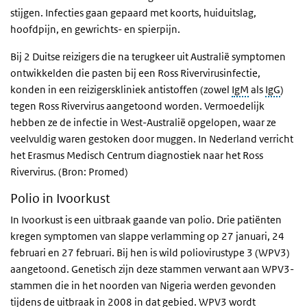
stijgen. Infecties gaan gepaard met koorts, huiduitslag,
hoofdpijn, en gewrichts- en spierpijn.
Bij 2 Duitse reizigers die na terugkeer uit Australië symptomen
ontwikkelden die pasten bij een Ross Rivervirusinfectie,
konden in een reizigerskliniek antistoffen (zowel
IgM
als
IgG
)
tegen Ross Rivervirus aangetoond worden. Vermoedelijk
hebben ze de infectie in West-Australië opgelopen, waar ze
veelvuldig waren gestoken door muggen. In Nederland verricht
het Erasmus Medisch Centrum diagnostiek naar het Ross
Rivervirus. (Bron: Promed)
Polio in Ivoorkust
In Ivoorkust is een uitbraak gaande van polio. Drie patiënten
kregen symptomen van slappe verlamming op 27 januari, 24
februari en 27 februari. Bij hen is wild poliovirustype 3 (WPV3)
aangetoond. Genetisch zijn deze stammen verwant aan WPV3-
stammen die in het noorden van Nigeria werden gevonden
tijdens de uitbraak in 2008 in dat gebied. WPV3 wordt