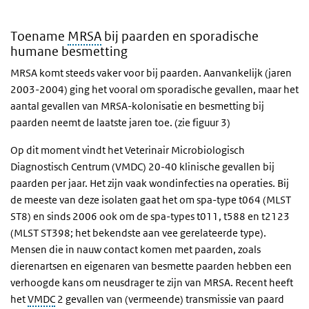
Toename
MRSA
bij paarden en sporadische
humane besmetting
MRSA komt steeds vaker voor bij paarden. Aanvankelijk (jaren
2003-2004) ging het vooral om sporadische gevallen, maar het
aantal gevallen van MRSA-kolonisatie en besmetting bij
paarden neemt de laatste jaren toe. (zie figuur 3)
Op dit moment vindt het Veterinair Microbiologisch
Diagnostisch Centrum (VMDC) 20-40 klinische gevallen bij
paarden per jaar. Het zijn vaak wondinfecties na operaties. Bij
de meeste van deze isolaten gaat het om spa-type t064 (MLST
ST8) en sinds 2006 ook om de spa-types t011, t588 en t2123
(MLST ST398; het bekendste aan vee gerelateerde type).
Mensen die in nauw contact komen met paarden, zoals
dierenartsen en eigenaren van besmette paarden hebben een
verhoogde kans om neusdrager te zijn van MRSA. Recent heeft
het
VMDC
2 gevallen van (vermeende) transmissie van paard