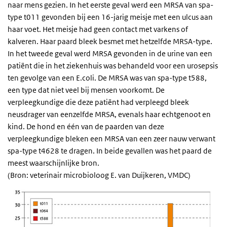
naar mens gezien. In het eerste geval werd een MRSA van spa-
type t011 gevonden bij een 16-jarig meisje met een ulcus aan
haar voet. Het meisje had geen contact met varkens of
kalveren. Haar paard bleek besmet met hetzelfde MRSA-type.
In het tweede geval werd MRSA gevonden in de urine van een
patiënt die in het ziekenhuis was behandeld voor een urosepsis
ten gevolge van een E.coli. De MRSA was van spa-type t588,
een type dat niet veel bij mensen voorkomt. De
verpleegkundige die deze patiënt had verpleegd bleek
neusdrager van eenzelfde MRSA, evenals haar echtgenoot en
kind. De hond en één van de paarden van deze
verpleegkundige bleken een MRSA van een zeer nauw verwant
spa-type t4628 te dragen. In beide gevallen was het paard de
meest waarschijnlijke bron.
(Bron: veterinair microbioloog E. van Duijkeren, VMDC)