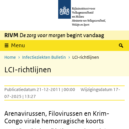
Overslaan en naar de inhoud gaan
Direct naar de hoofdnavigatie
Rijksinstituut voor
Volksgezondheid
en Milieu
Ministerie van Volksgezondheid,
Welzijn en Sport
RIVM
De zorg voor morgen
begint vandaag
Z
Menu
Home
Infectieziekten Bulletin
LCI-richtlijnen
LCI-richtlijnen
Publicatiedatum 21-12-2011 | 00:00
Wijzigingsdatum 17-
07-2025 | 13:27
Arenavirussen, Filovirussen en Krim-
Congo virale hemorragische koorts