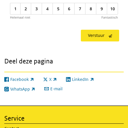
1
2
3
4
5
6
7
8
9
10
Helemaal niet
Fantastisch
Verstuur
Deel deze pagina
Facebook
X
LinkedIn
(externe link)
(externe link)
(externe link)
E-mail
WhatsApp
(externe link)
Service