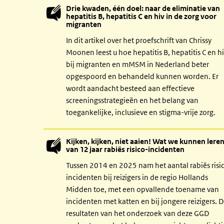
Drie kwaden, één doel: naar de eliminatie van
hepatitis B, hepatitis C en hiv in de zorg voor
migranten
In dit artikel over het proefschrift van Chrissy
Moonen leest u hoe hepatitis B, hepatitis C en h
bij migranten en mMSM in Nederland beter
opgespoord en behandeld kunnen worden. Er
wordt aandacht besteed aan effectieve
screeningsstrategieën en het belang van
toegankelijke, inclusieve en stigma-vrije zorg.
Kijken, kijken, niet aaien! Wat we kunnen lere
van 12 jaar rabiës risico-incidenten
Tussen 2014 en 2025 nam het aantal rabiës risi
incidenten bij reizigers in de regio Hollands
Midden toe, met een opvallende toename van
incidenten met katten en bij jongere reizigers. 
resultaten van het onderzoek van deze GGD