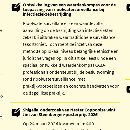
Ontwikkeling van een waardenkompas voor de
toepassing van rioolwatersurveillance bij
infectieziektebestrijding
Rioolwatersurveillance is een waardevolle
iv
aanvulling op de bestrijding van infectieziekten,
zeker bij uitbraken waar traditionele surveillance
tekortschiet. Toch roept de inzet van deze
methode op lokaal niveau belangrijke ethische en
juridische vragen op. In dit artikel leest u hoe een
speciaal ontwikkeld waardenkompas GGD-
professionals ondersteunt bij de besluitvorming
rond rioolwatersurveillance, met
n
praktijkvoorbeelden en concrete handvatten voor
de dagelijkse praktijk.
co-
Shigella-onderzoek van Hester Coppoolse wint
Jim van Steenbergen-posterprijs 2026
De
Op 24 maart 2026 kwamen ruim 400