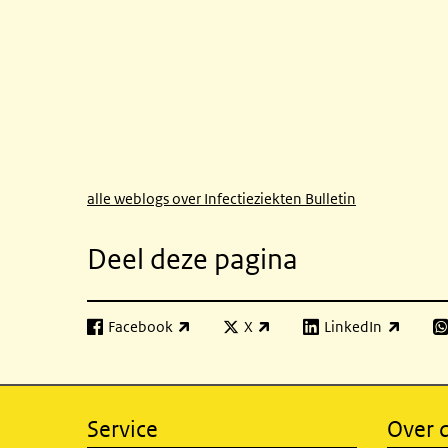
alle weblogs over Infectieziekten Bulletin
Deel deze pagina
Facebook
X
LinkedIn
(externe link)
(externe link)
(externe link)
(e
Service
Over d