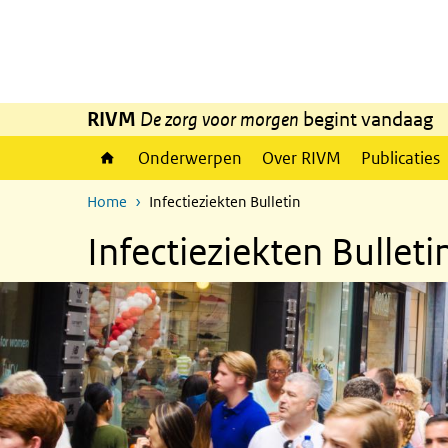
Overslaan en naar de inhoud gaan
Direct naar de hoofdnavigatie
RIVM
De zorg voor morgen
begint vandaag
Onderwerpen
Over RIVM
Publicaties
Home
Infectieziekten Bulletin
Infectieziekten Bulleti