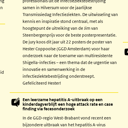
ing
professionals uit de infectieziektebestrijding
an
samen in Hilversum voor de jaarlijkse
Transmissiedag Infectieziekten. De uitwisseling van
kennis en inspiratie stond centraal, met als
hoogtepunt de uitreiking van de Jim van
Steenbergenprijs voor de beste posterpresentatie.
De jury koos dit jaar uit 22 posters de poster van
Hester Coppoolse (GGD Amsterdam) voor haar
onderzoek naar de toename van multiresistente
Shigella-infecties – een thema dat de urgentie van
innovatie en samenwerking in de
eid
infectieziektebestrijding onderstreept.
Gefeliciteerd Hester!
Een leerzame hepatitis A-uitbraak op een
kinderdagverblijf: een hoge attack rate en case
finding via fecesonderzoek
In de GGD-regio West-Brabant vond recent een
bijzondere uitbraak van het hepatitis A-virus