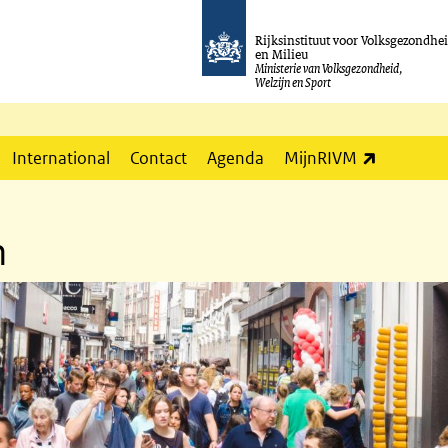
Rijksinstituut voor Volksgezondhe
en Milieu
Ministerie van Volksgezondheid,
Welzijn en Sport
(externe l
International
Contact
Agenda
MijnRIVM
n