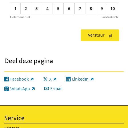
1
2
3
4
5
6
7
8
9
10
Helemaal niet
Fantastisch
Verstuur
Deel deze pagina
Facebook
X
LinkedIn
(externe link)
(externe link)
(externe link)
E-mail
WhatsApp
(externe link)
Service