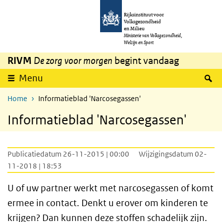
Overslaan en naar de inhoud gaan
Direct naar de hoofdnavigatie
Rijksinstituut voor
Volksgezondheid
en Milieu
Ministerie van Volksgezondheid,
Welzijn en Sport
RIVM
De zorg voor morgen
begint vandaag
Z
Menu
Home
Informatieblad 'Narcosegassen'
Informatieblad 'Narcosegassen'
Publicatiedatum 26-11-2015 | 00:00
Wijzigingsdatum 02-
11-2018 | 18:53
U of uw partner werkt met narcosegassen of komt
ermee in contact. Denkt u erover om kinderen te
krijgen? Dan kunnen deze stoffen schadelijk zijn.