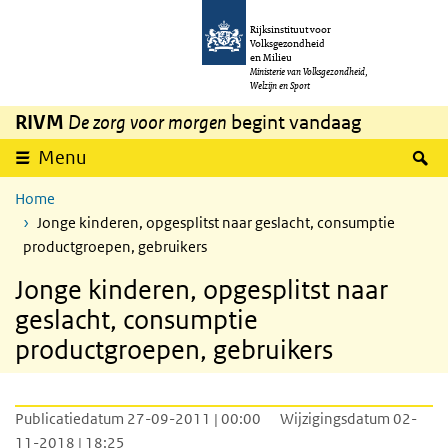
Overslaan en naar de inhoud gaan
Direct naar de hoofdnavigatie
Rijksinstituut voor
Volksgezondheid
en Milieu
Ministerie van Volksgezondheid,
Welzijn en Sport
RIVM
De zorg voor morgen
begint vandaag
Z
Menu
Home
Jonge kinderen, opgesplitst naar geslacht, consumptie
productgroepen, gebruikers
Jonge kinderen, opgesplitst naar
geslacht, consumptie
productgroepen, gebruikers
Publicatiedatum 27-09-2011 | 00:00
Wijzigingsdatum 02-
11-2018 | 18:25