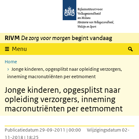
Overslaan en naar de inhoud gaan
Direct naar de hoofdnavigatie
Rijksinstituut voor
Volksgezondheid
en Milieu
Ministerie van Volksgezondheid,
Welzijn en Sport
RIVM
De zorg voor morgen
begint vandaag
Z
Menu
Home
Jonge kinderen, opgesplitst naar opleiding verzorgers,
inneming macronutriënten per eetmoment
Jonge kinderen, opgesplitst naar
opleiding verzorgers, inneming
macronutriënten per eetmoment
Publicatiedatum 29-09-2011 | 00:00
Wijzigingsdatum 02-
11-2018 | 18:25