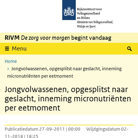
Overslaan en naar de inhoud gaan
Direct naar de hoofdnavigatie
Rijksinstituut voor
Volksgezondheid
en Milieu
Ministerie van Volksgezondheid,
Welzijn en Sport
RIVM
De zorg voor morgen
begint vandaag
Z
Menu
Home
Jongvolwassenen, opgesplitst naar geslacht, inneming
micronutriënten per eetmoment
Jongvolwassenen, opgesplitst naar
geslacht, inneming micronutriënten
per eetmoment
Publicatiedatum 27-09-2011 | 00:00
Wijzigingsdatum 02-
11-2018 | 18:25