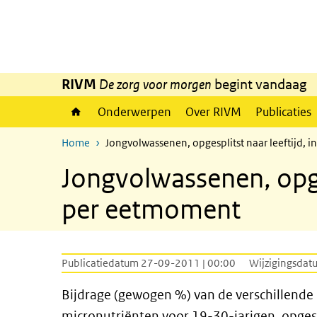
Overslaan en naar de inhoud gaan
Direct naar de hoofdnavigatie
RIVM
De zorg voor morgen
begint vandaag
Onderwerpen
Over RIVM
Publicaties
Home
Jongvolwassenen, opgesplitst naar leeftijd,
Jongvolwassenen, opge
per eetmoment
Publicatiedatum 27-09-2011 | 00:00
Wijzigingsdat
Bijdrage (gewogen %) van de verschillen
micronutriënten voor 19-30-jarigen, opgespl