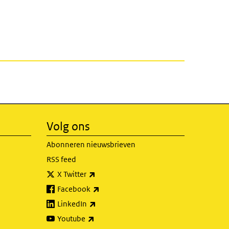
Volg ons
Abonneren nieuwsbrieven
RSS feed
(externe link)
X Twitter
(externe link)
Facebook
(externe link)
LinkedIn
(externe link)
Youtube