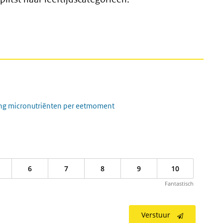
ming micronutriënten per eetmoment
6
7
8
9
10
Fantastisch
Verstuur