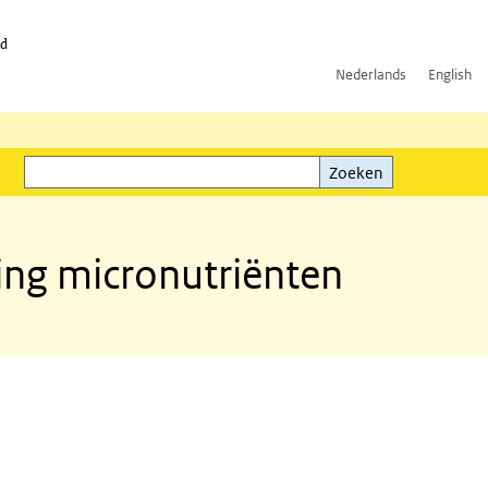
id
Nederlands
English
Zoeken
ink)
Zoeken
ming micronutriënten