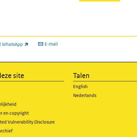
E-mail
WhatsApp
xterne link)
eze site
Talen
English
Nederlands
lijkheid
r en copyright
ed Vulnerability Disclosure
archief