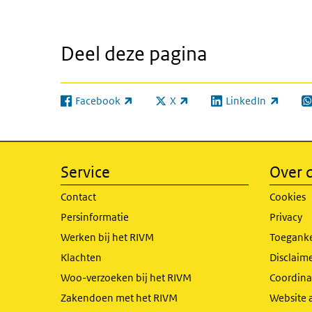
Deel deze pagina
Facebook
X
LinkedIn
(externe link)
(externe link)
(externe link)
(e
Service
Over d
Contact
Cookies
Persinformatie
Privacy
Werken bij het RIVM
Toeganke
Klachten
Disclaime
Woo-verzoeken bij het RIVM
Coordinat
Zakendoen met het RIVM
Website 