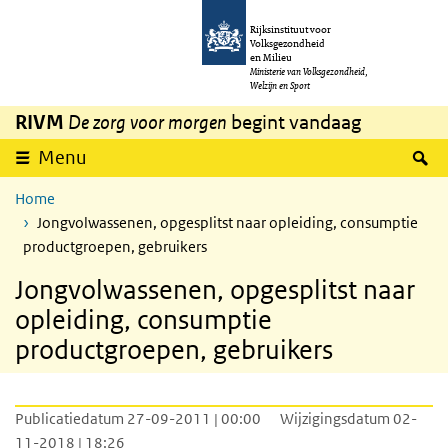
Overslaan en naar de inhoud gaan
Direct naar de hoofdnavigatie
Rijksinstituut voor
Volksgezondheid
en Milieu
Ministerie van Volksgezondheid,
Welzijn en Sport
RIVM
De zorg voor morgen
begint vandaag
Z
Menu
Home
Jongvolwassenen, opgesplitst naar opleiding, consumptie
productgroepen, gebruikers
Jongvolwassenen, opgesplitst naar
opleiding, consumptie
productgroepen, gebruikers
Publicatiedatum 27-09-2011 | 00:00
Wijzigingsdatum 02-
11-2018 | 18:26