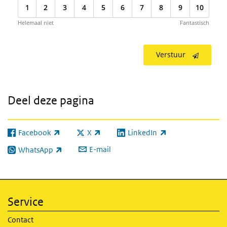
1
2
3
4
5
6
7
8
9
10
Helemaal niet
Fantastisch
Verstuur
Deel deze pagina
Facebook
X
LinkedIn
(externe link)
(externe link)
(externe link)
E-mail
WhatsApp
(externe link)
Service
Contact