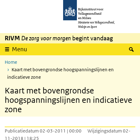
Overslaan en naar de inhoud gaan
Direct naar de hoofdnavigatie
Rijksinstituut voor
Volksgezondheid
en Milieu
Ministerie van Volksgezondheid,
Welzijn en Sport
RIVM
De zorg voor morgen
begint vandaag
Z
Menu
Home
Kaart met bovengrondse hoogspanningslijnen en
indicatieve zone
Kaart met bovengrondse
hoogspanningslijnen en indicatieve
zone
Publicatiedatum 02-03-2011 | 00:00
Wijzigingsdatum 02-
11-2018 | 18:25