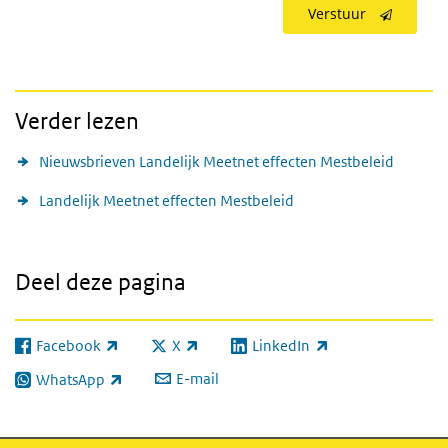
Verstuur
Verder lezen
Nieuwsbrieven Landelijk Meetnet effecten Mestbeleid
Landelijk Meetnet effecten Mestbeleid
Deel deze pagina
Facebook
X
LinkedIn
(externe link)
(externe link)
(externe link)
E-mail
WhatsApp
(externe link)