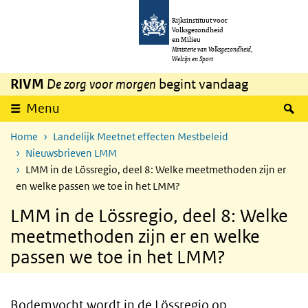
Overslaan en naar de inhoud gaan
Direct naar de hoofdnavigatie
Rijksinstituut voor
Volksgezondheid
en Milieu
Ministerie van Volksgezondheid,
Welzijn en Sport
RIVM
De zorg voor morgen
begint vandaag
Z
Menu
Home
Landelijk Meetnet effecten Mestbeleid
Nieuwsbrieven LMM
LMM in de Lössregio, deel 8: Welke meetmethoden zijn er
en welke passen we toe in het LMM?
LMM in de Lössregio, deel 8: Welke
meetmethoden zijn er en welke
passen we toe in het LMM?
Bodemvocht wordt in de Lössregio op