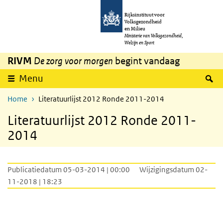
Overslaan en naar de inhoud gaan
Direct naar de hoofdnavigatie
Rijksinstituut voor
Volksgezondheid
en Milieu
Ministerie van Volksgezondheid,
Welzijn en Sport
RIVM
De zorg voor morgen
begint vandaag
Z
Menu
Home
Literatuurlijst 2012 Ronde 2011-2014
Literatuurlijst 2012 Ronde 2011-
2014
Publicatiedatum 05-03-2014 | 00:00
Wijzigingsdatum 02-
11-2018 | 18:23