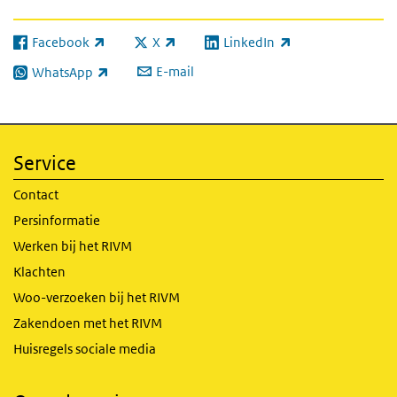
Facebook
X
LinkedIn
(externe link)
(externe link)
(externe link)
E-mail
WhatsApp
(externe link)
Service
Contact
Persinformatie
Werken bij het RIVM
Klachten
Woo-verzoeken bij het RIVM
Zakendoen met het RIVM
Huisregels sociale media