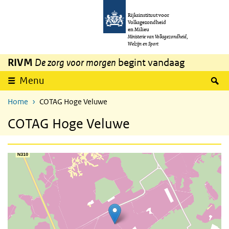
Overslaan en naar de inhoud gaan
Direct naar de hoofdnavigatie
Rijksinstituut voor
Volksgezondheid
en Milieu
Ministerie van Volksgezondheid,
Welzijn en Sport
RIVM
De zorg voor morgen
begint vandaag
Z
Menu
Home
COTAG Hoge Veluwe
COTAG Hoge Veluwe