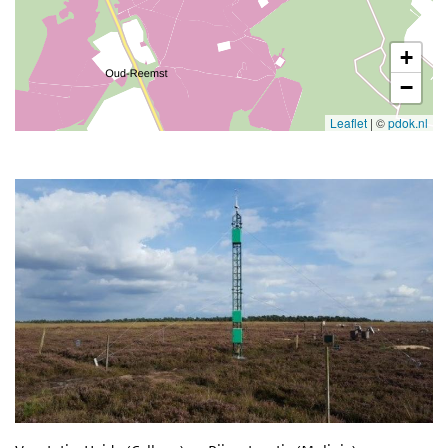
+
−
Leaflet
|
©
pdok.nl