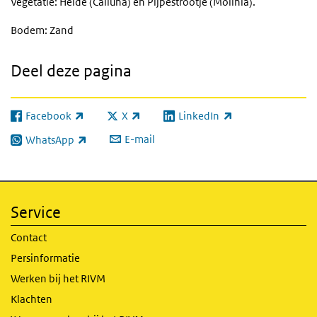
Vegetatie: Heide (Calluna) en Pijpestrootje (Molinia).
Bodem: Zand
Deel deze pagina
Facebook
X
LinkedIn
(externe link)
(externe link)
(externe link)
E-mail
WhatsApp
(externe link)
Service
Contact
Persinformatie
Werken bij het RIVM
Klachten