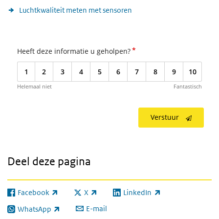
Luchtkwaliteit meten met sensoren
*
Heeft deze informatie u geholpen?
1
2
3
4
5
6
7
8
9
10
Helemaal niet
Fantastisch
Verstuur
Deel deze pagina
Facebook
X
LinkedIn
(externe link)
(externe link)
(externe link)
E-mail
WhatsApp
(externe link)