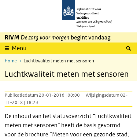
Overslaan en naar de inhoud gaan
Direct naar de hoofdnavigatie
Rijksinstituut voor
Volksgezondheid
en Milieu
Ministerie van Volksgezondheid,
Welzijn en Sport
RIVM
De zorg voor morgen
begint vandaag
Z
Menu
Home
Luchtkwaliteit meten met sensoren
Luchtkwaliteit meten met sensoren
Publicatiedatum 20-01-2016 | 00:00
Wijzigingsdatum 02-
11-2018 | 18:23
De inhoud van het statusoverzicht “Luchtkwaliteit
meten met sensoren” heeft de basis gevormd
voor de brochure “Meten voor een gezonde stad;