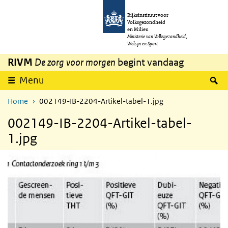
Overslaan en naar de inhoud gaan
Direct naar de hoofdnavigatie
Rijksinstituut voor
Volksgezondheid
en Milieu
Ministerie van Volksgezondheid,
Welzijn en Sport
RIVM
De zorg voor morgen
begint vandaag
Z
Menu
Home
002149-IB-2204-Artikel-tabel-1.jpg
002149-IB-2204-Artikel-tabel-
1.jpg