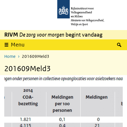
Overslaan en naar de inhoud gaan
Direct naar de hoofdnavigatie
Rijksinstituut voor
Volksgezondheid
en Milieu
Ministerie van Volksgezondheid,
Welzijn en Sport
RIVM
De zorg voor morgen
begint vandaag
Z
Menu
Home
201609Meld3
201609Meld3