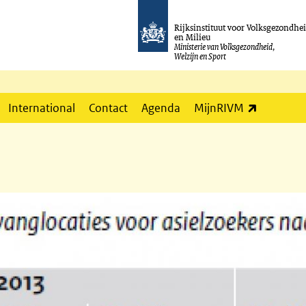
Rijksinstituut voor Volksgezondhe
en Milieu
Ministerie van Volksgezondheid,
Welzijn en Sport
(externe l
International
Contact
Agenda
MijnRIVM