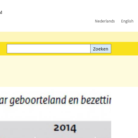
id
Nederlands
English
Zoeken
ink)
Zoeken