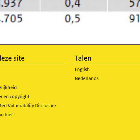
eze site
Talen
English
Nederlands
lijkheid
r en copyright
ed Vulnerability Disclosure
archief