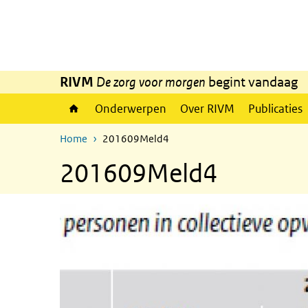
Overslaan en naar de inhoud gaan
Direct naar de hoofdnavigatie
RIVM
De zorg voor morgen
begint vandaag
Onderwerpen
Over RIVM
Publicaties
Home
201609Meld4
201609Meld4