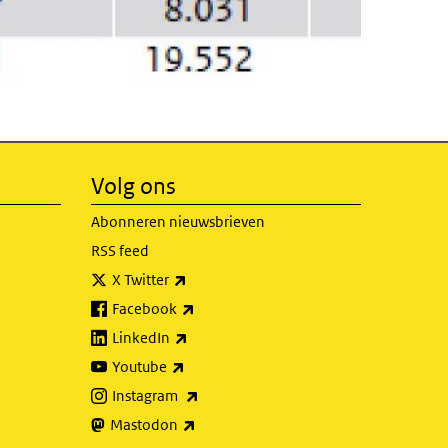
Volg ons
Abonneren nieuwsbrieven
RSS feed
(externe link)
X Twitter
(externe link)
Facebook
(externe link)
LinkedIn
(externe link)
Youtube
(externe link)
Instagram
(externe link)
Mastodon