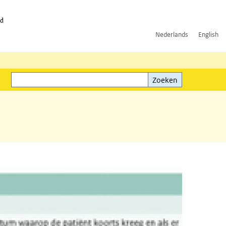
id
Nederlands
English
Zoeken
ink)
Zoeken