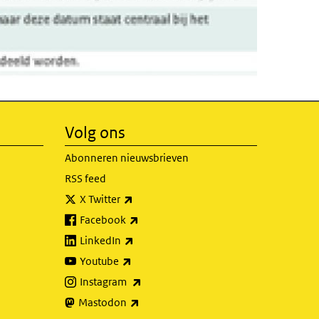
Volg ons
Abonneren nieuwsbrieven
RSS feed
(externe link)
X Twitter
(externe link)
Facebook
(externe link)
LinkedIn
(externe link)
Youtube
(externe link)
Instagram
(externe link)
Mastodon