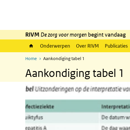
Overslaan en naar de inhoud gaan
Direct naar de hoofdnavigatie
RIVM
De zorg voor morgen
begint vandaag
Onderwerpen
Over RIVM
Publicaties
Home
Aankondiging tabel 1
Aankondiging tabel 1