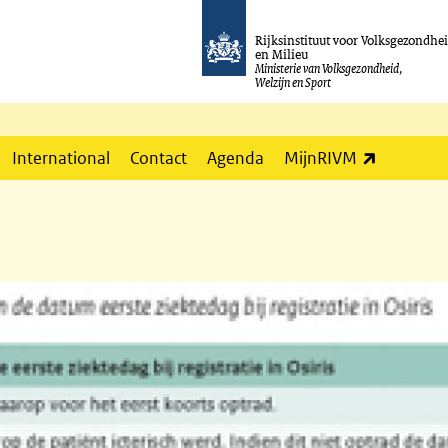
Rijksinstituut voor Volksgezondhe
en Milieu
Ministerie van Volksgezondheid,
Welzijn en Sport
(externe l
International
Contact
Agenda
MijnRIVM