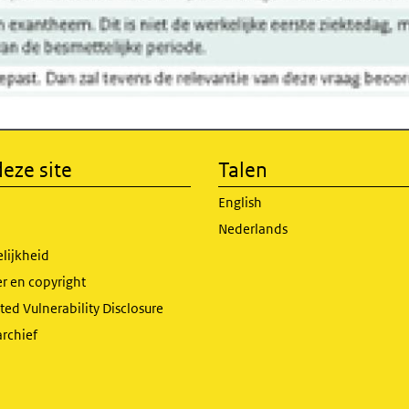
eze site
Talen
English
Nederlands
lijkheid
r en copyright
ed Vulnerability Disclosure
archief