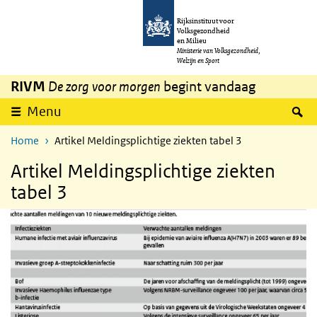
Overslaan en naar de inhoud gaan
Direct naar de hoofdnavigatie
Rijksinstituut voor
Volksgezondheid
en Milieu
Ministerie van Volksgezondheid,
Welzijn en Sport
RIVM
De zorg voor morgen
begint vandaag
Z
Menu
Home
Artikel Meldingsplichtige ziekten tabel 3
Artikel Meldingsplichtige ziekten
tabel 3