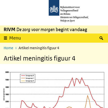
Overslaan en naar de inhoud gaan
Direct naar de hoofdnavigatie
Rijksinstituut voor
Volksgezondheid
en Milieu
Ministerie van Volksgezondheid,
Welzijn en Sport
RIVM
De zorg voor morgen
begint vandaag
Z
Menu
Home
Artikel meningitis figuur 4
Artikel meningitis figuur 4