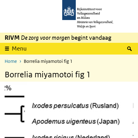
Overslaan en naar de inhoud gaan
Direct naar de hoofdnavigatie
Rijksinstituut voor
Volksgezondheid
en Milieu
Ministerie van Volksgezondheid,
Welzijn en Sport
RIVM
De zorg voor morgen
begint vandaag
Z
Menu
Home
Borrelia miyamotoi fig 1
Borrelia miyamotoi fig 1