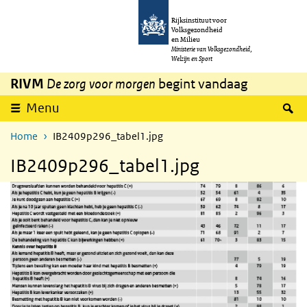
Overslaan en naar de inhoud gaan
Direct naar de hoofdnavigatie
Rijksinstituut voor
Volksgezondheid
en Milieu
Ministerie van Volksgezondheid,
Welzijn en Sport
RIVM
De zorg voor morgen
begint vandaag
Z
Menu
Home
IB2409p296_tabel1.jpg
IB2409p296_tabel1.jpg