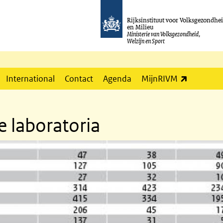
Rijksinstituut voor Volksgezondhe
en Milieu
Ministerie van Volksgezondheid,
Welzijn en Sport
(externe l
International
Contact
Agenda
MijnRIVM
e laboratoria