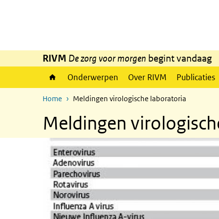
Overslaan en naar de inhoud gaan
Direct naar de hoofdnavigatie
RIVM
De zorg voor morgen
begint vandaag
Onderwerpen
Over RIVM
Publicaties
Home
Meldingen virologische laboratoria
Meldingen virologisch