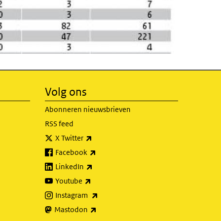
Volg ons
Abonneren nieuwsbrieven
RSS feed
(externe link)
X Twitter
(externe link)
Facebook
(externe link)
LinkedIn
(externe link)
Youtube
(externe link)
Instagram
(externe link)
Mastodon