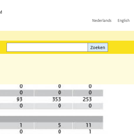
id
Nederlands
English
Zoeken
ink)
Zoeken