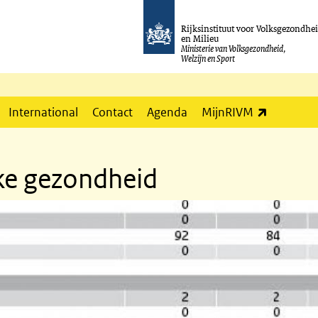
Rijksinstituut voor Volksgezondhe
en Milieu
Ministerie van Volksgezondheid,
Welzijn en Sport
(externe l
International
Contact
Agenda
MijnRIVM
ke gezondheid