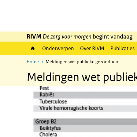
Overslaan en naar de inhoud gaan
Direct naar de hoofdnavigatie
RIVM
De zorg voor morgen
begint vandaag
Onderwerpen
Over RIVM
Publicaties
Home
Meldingen wet publieke gezondheid
Meldingen wet publie