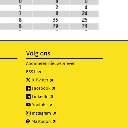
Volg ons
Abonneren nieuwsbrieven
RSS feed
(externe link)
X Twitter
(externe link)
Facebook
(externe link)
LinkedIn
(externe link)
Youtube
(externe link)
Instagram
(externe link)
Mastodon