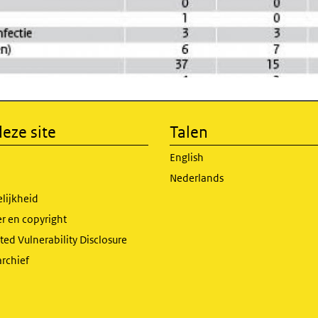
eze site
Talen
English
Nederlands
lijkheid
r en copyright
ed Vulnerability Disclosure
archief