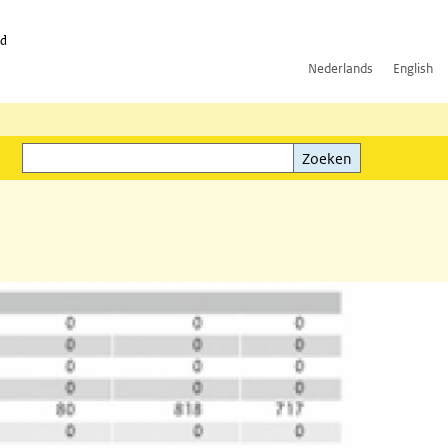
id
Nederlands
English
Zoeken
ink)
Zoeken