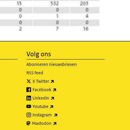
Volg ons
Abonneren nieuwsbrieven
RSS feed
(externe link)
X Twitter
(externe link)
Facebook
(externe link)
LinkedIn
(externe link)
Youtube
(externe link)
Instagram
(externe link)
Mastodon