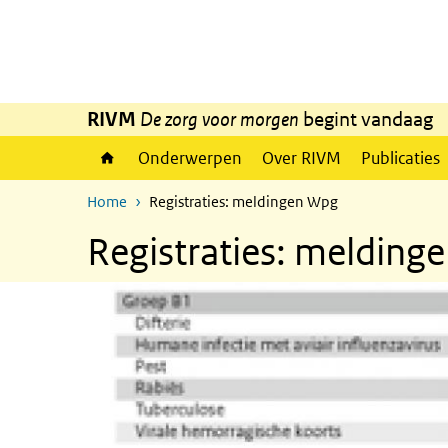
Overslaan en naar de inhoud gaan
Direct naar de hoofdnavigatie
RIVM
De zorg voor morgen
begint vandaag
Onderwerpen
Over RIVM
Publicaties
Home
Registraties: meldingen Wpg
Registraties: melding