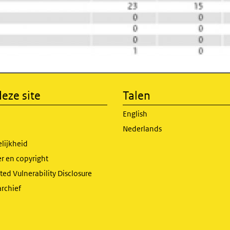
eze site
Talen
English
Nederlands
lijkheid
r en copyright
ed Vulnerability Disclosure
archief