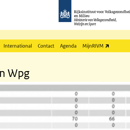
Rijksinstituut voor Volksgezondhe
en Milieu
Ministerie van Volksgezondheid,
Welzijn en Sport
(externe l
International
Contact
Agenda
MijnRIVM
en Wpg