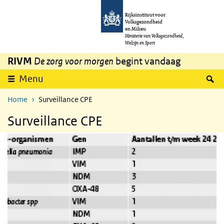
Overslaan en naar de inhoud gaan
Direct naar de hoofdnavigatie
Rijksinstituut voor
Volksgezondheid
en Milieu
Ministerie van Volksgezondheid,
Welzijn en Sport
RIVM
De zorg voor morgen
begint vandaag
Z
Menu
Home
Surveillance CPE
Surveillance CPE