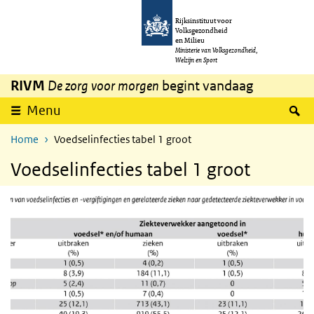
Overslaan en naar de inhoud gaan
Direct naar de hoofdnavigatie
Rijksinstituut voor
Volksgezondheid
en Milieu
Ministerie van Volksgezondheid,
Welzijn en Sport
RIVM
De zorg voor morgen
begint vandaag
Z
Menu
Home
Voedselinfecties tabel 1 groot
Voedselinfecties tabel 1 groot