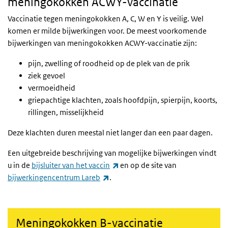
meningokokken ACWY-vaccinatie
Vaccinatie tegen meningokokken A, C, W en Y is veilig. Wel
komen er milde bijwerkingen voor. De meest voorkomende
bijwerkingen van meningokokken ACWY-vaccinatie zijn:
pijn, zwelling of roodheid op de plek van de prik
ziek gevoel
vermoeidheid
griepachtige klachten, zoals hoofdpijn, spierpijn, koorts,
rillingen, misselijkheid
Deze klachten duren meestal niet langer dan een paar dagen.
Een uitgebreide beschrijving van mogelijke bijwerkingen vindt
(externe link)
u in de
bijsluiter van het vaccin
en op de site van
(externe link)
bijwerkingencentrum Lareb
.
Meningokokken B-vaccinatie