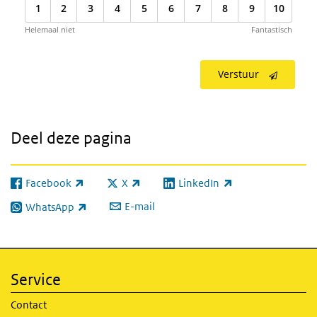
1
2
3
4
5
6
7
8
9
10
Helemaal niet
Fantastisch
Verstuur
Deel deze pagina
Facebook
X
LinkedIn
(externe link)
(externe link)
(externe link)
E-mail
WhatsApp
(externe link)
Service
Contact