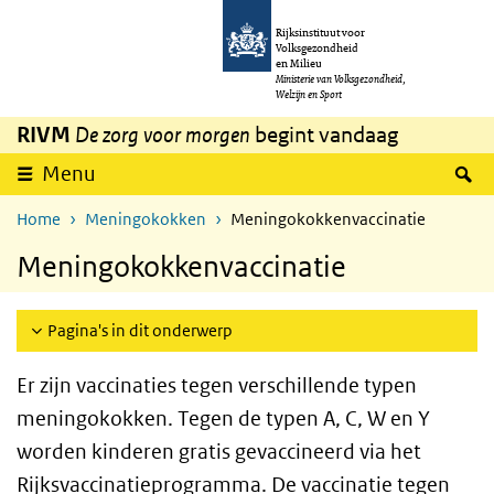
Overslaan en naar de inhoud gaan
Direct naar de hoofdnavigatie
Rijksinstituut voor
Volksgezondheid
en Milieu
Ministerie van Volksgezondheid,
Welzijn en Sport
RIVM
De zorg voor morgen
begint vandaag
Z
Menu
Home
Meningokokken
Meningokokkenvaccinatie
Meningokokkenvaccinatie
Pagina's in dit onderwerp
Er zijn vaccinaties tegen verschillende typen
meningokokken. Tegen de typen A, C, W en Y
worden kinderen gratis gevaccineerd via het
Rijksvaccinatieprogramma. De vaccinatie tegen