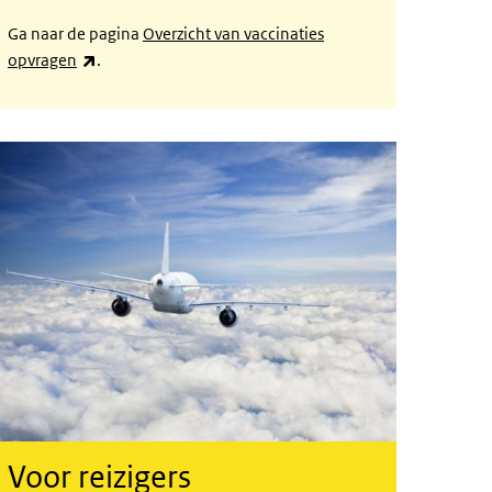
Ga naar de pagina
Overzicht van vaccinaties
(externe link)
opvragen
.
Voor reizigers