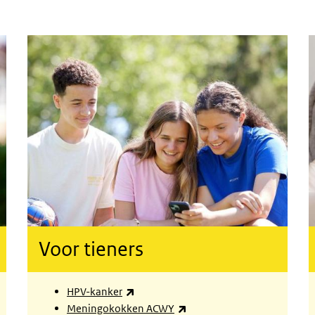
Voor tieners
(externe link)
HPV-kanker
(externe link)
Meningokokken ACWY