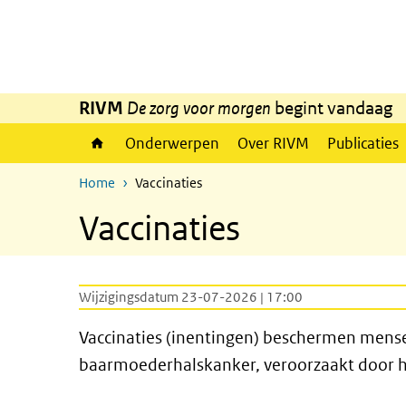
Overslaan en naar de inhoud gaan
Direct naar de hoofdnavigatie
RIVM
De zorg voor morgen
begint vandaag
Onderwerpen
Over RIVM
Publicaties
Home
Vaccinaties
Vaccinaties
Wijzigingsdatum 23-07-2026 | 17:00
Vaccinaties (inentingen) beschermen mensen
baarmoederhalskanker, veroorzaakt door he