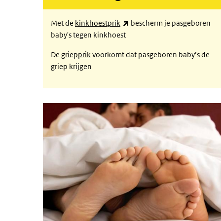
(externe link)
Met de
kinkhoestprik
bescherm je pasgeboren
baby's tegen kinkhoest
De
griepprik
voorkomt dat pasgeboren baby’s de
griep krijgen