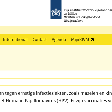
Rijksinstituut voor Volksgezondhe
en Milieu
Ministerie van Volksgezondheid,
Welzijn en Sport
(externe l
International
Contact
Agenda
MijnRIVM
 tegen ernstige infectieziekten, zoals mazelen en ki
t Humaan Papillomavirus (HPV). Er zijn vaccinaties 