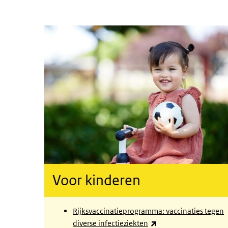
Voor kinderen
Rijksvaccinatieprogramma: vaccinaties tegen
(externe link)
diverse infectieziekten