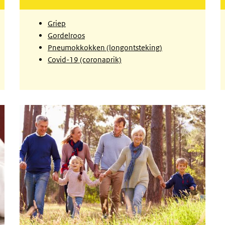
Griep
Gordelroos
Pneumokkokken (longontsteking)
Covid-19 (coronaprik)