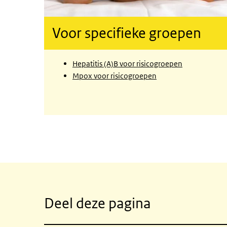
Voor specifieke groepen
Hepatitis (A)B voor risicogroepen
Mpox voor risicogroepen
Gerelateerde inhoud
Deel deze pagina