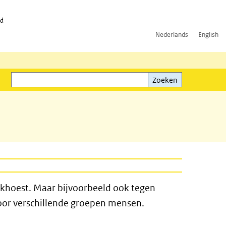
id
Nederlands
English
Zoeken
ink)
Zoeken
nkhoest. Maar bijvoorbeeld ook tegen
voor verschillende groepen mensen.