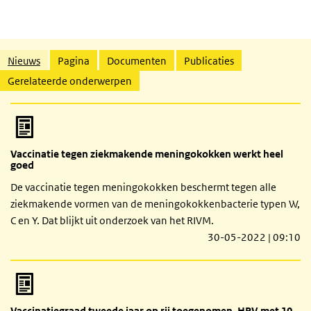
Gerelateerde inhoud
Nieuws
Pagina
Documenten
Publicaties
Gerelateerde onderwerpen
Vaccinatie tegen ziekmakende meningokokken werkt heel
goed
De vaccinatie tegen meningokokken beschermt tegen alle
ziekmakende vormen van de meningokokkenbacterie typen W,
C en Y. Dat blijkt uit onderzoek van het RIVM.
30-05-2022 | 09:10
Vaccinatiegraad tweede jaar op rij toegenomen, HPV met 10