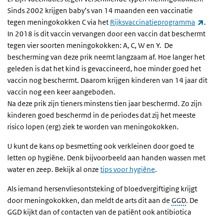
Sinds 2002 krijgen baby’s van 14 maanden een vaccinatie
(ext
tegen meningokokken C via het
Rijksvaccinatieprogramma
.
In 2018 is dit vaccin vervangen door een vaccin dat beschermt
tegen vier soorten meningokokken: A, C, W en Y. De
bescherming van deze prik neemt langzaam af. Hoe langer het
geleden is dat het kind is gevaccineerd, hoe minder goed het
vaccin nog beschermt. Daarom krijgen kinderen van 14 jaar dit
vaccin nog een keer aangeboden.
Na deze prik zijn tieners minstens tien jaar beschermd. Zo zijn
kinderen goed beschermd in de periodes dat zij het meeste
risico lopen (erg) ziek te worden van meningokokken.
U kunt de kans op besmetting ook verkleinen door goed te
letten op hygiëne. Denk bijvoorbeeld aan handen wassen met
water en zeep. Bekijk al onze
tips voor hygiëne
.
Als iemand hersenvliesontsteking of bloedvergiftiging krijgt
door meningokokken, dan meldt de arts dit aan de
GGD
. De
GGD kijkt dan of contacten van de patiënt ook antibiotica