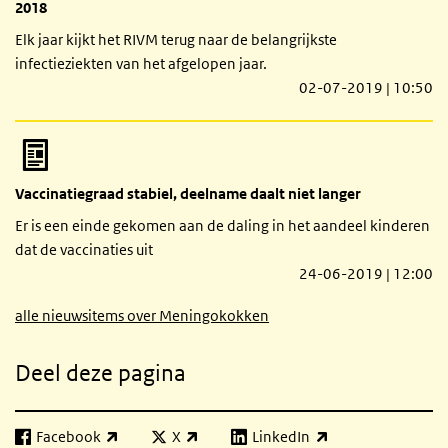
2018
Elk jaar kijkt het RIVM terug naar de belangrijkste
infectieziekten van het afgelopen jaar.
02-07-2019 | 10:50
Vaccinatiegraad stabiel, deelname daalt niet langer
Er is een einde gekomen aan de daling in het aandeel kinderen
dat de vaccinaties uit
24-06-2019 | 12:00
alle nieuwsitems over Meningokokken
Deel deze pagina
Facebook
X
LinkedIn
(externe link)
(externe link)
(externe link)