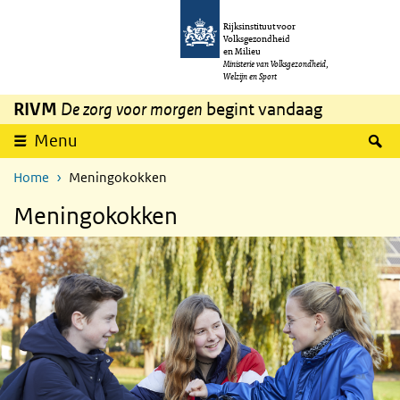
Overslaan en naar de inhoud gaan
Direct naar de hoofdnavigatie
Rijksinstituut voor
Volksgezondheid
en Milieu
Ministerie van Volksgezondheid,
Welzijn en Sport
RIVM
De zorg voor morgen
begint vandaag
Z
Menu
Home
Meningokokken
Meningokokken