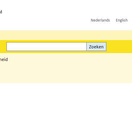
id
Nederlands
English
Zoeken
ink)
Zoeken
heid