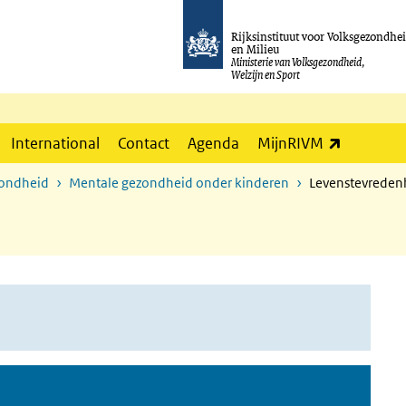
Rijksinstituut voor Volksgezondhe
en Milieu
Ministerie van Volksgezondheid,
Welzijn en Sport
(externe l
International
Contact
Agenda
MijnRIVM
zondheid
Mentale gezondheid onder kinderen
Levenstevreden