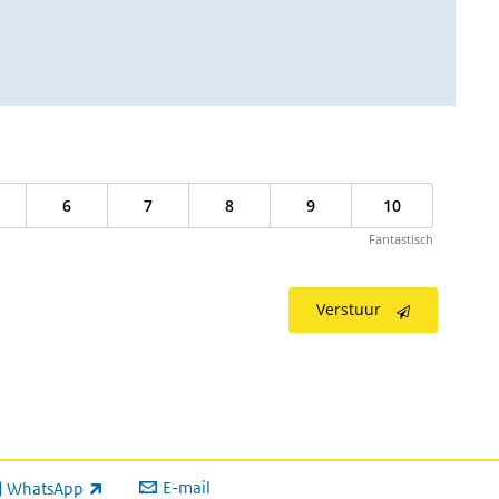
6
7
8
9
10
Fantastisch
Verstuur
E-mail
WhatsApp
xterne link)