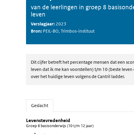
van de leerlingen in groep 8 basisonde
leven
Verslagjaar:
2023
Bron:
PEIL-BO, Trimbos-instituut
Dit cijfer betreft het percentage mensen dat een sco
leven dat ik me kan voorstellen) t/m 10 (beste leven
over het huidige leven volgens de Cantril ladder.
Geslacht
(Actieve tab)
Levenstevredenheid
Geslacht
Sla de grafiek 'Levenstevredenheid' over en ga naar de
Levenstevredenheid
Groep 8 basisonderwijs (10 t/m 12 jaar)
Staaf grafiek met 2 staven.