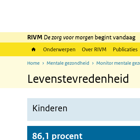
Overslaan en naar de inhoud gaan
Direct naar de hoofdnavigatie
RIVM
De zorg voor morgen
begint vandaag
Onderwerpen
Over RIVM
Publicaties
Home
Mentale gezondheid
Monitor mentale ge
Levenstevredenheid
Kinderen
86,1 procent