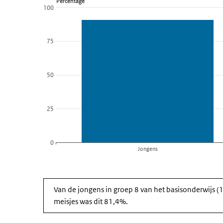
Percentage
Groep 8 basisonderwijs (10 t/m 12 jaar)
100
Bekijk als data tabel.
De grafiek heeft 1 X-as die categories weergeeft.
75
De grafiek heeft 1 Y-as die Percentage weergeeft.
50
25
0
Jongens
Einde van interactieve grafiek.
Van de jongens in groep 8 van het basisonderwijs (1
meisjes was dit 81,4%.