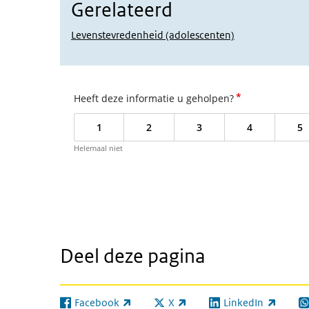
Gerelateerd
Levenstevredenheid (adolescenten)
*
Heeft deze informatie u geholpen?
1
2
3
4
5
Helemaal niet
Deel deze pagina
Facebook
X
LinkedIn
(externe link)
(externe link)
(externe link)
(e