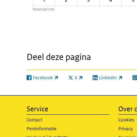
Helemaal niet
Deel deze pagina
Facebook
X
LinkedIn
(externe link)
(externe link)
(externe link)
(e
Service
Over d
Contact
Cookies
Persinformatie
Privacy