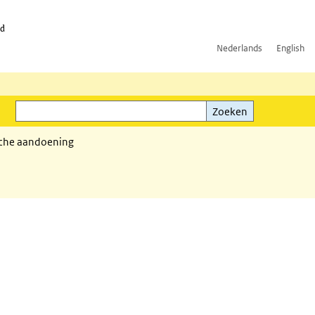
id
Nederlands
English
Zoeken
ink)
Zoeken
sche aandoening