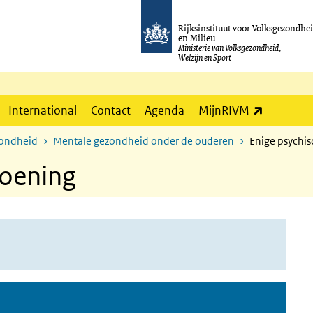
Rijksinstituut voor Volksgezondhe
en Milieu
Ministerie van Volksgezondheid,
Welzijn en Sport
(externe l
International
Contact
Agenda
MijnRIVM
zondheid
Mentale gezondheid onder de ouderen
Enige psychi
doening