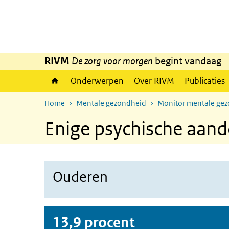
Overslaan en naar de inhoud gaan
Direct naar de hoofdnavigatie
RIVM
De zorg voor morgen
begint vandaag
Onderwerpen
Over RIVM
Publicaties
Home
Mentale gezondheid
Monitor mentale ge
Enige psychische aan
Ouderen
13,9 procent