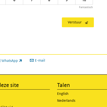
Fantastisch
Verstuur
E-mail
WhatsApp
xterne link)
eze site
Talen
English
Nederlands