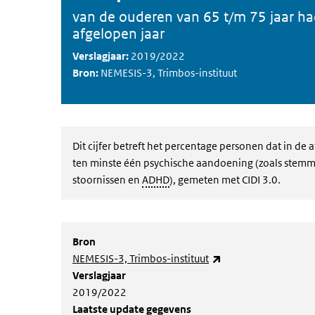
van de ouderen van 65 t/m 75 jaar ha
afgelopen jaar
Verslagjaar:
2019/2022
Bron:
NEMESIS-3, Trimbos-instituut
Dit cijfer betreft het percentage personen dat in d
ten minste één psychische aandoening (zoals stemm
stoornissen en
ADHD
), gemeten met CIDI 3.0.
Bron
(externe link)
NEMESIS-3, Trimbos-instituut
Verslagjaar
2019/2022
Laatste update gegevens