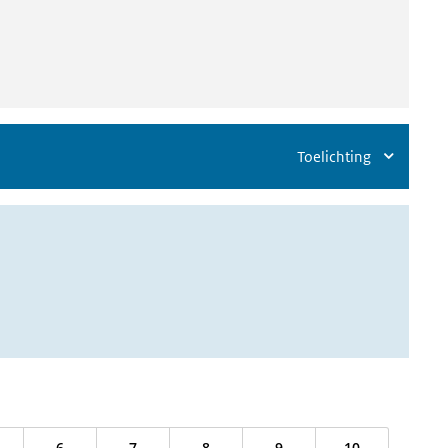
Toelichting
6
7
8
9
10