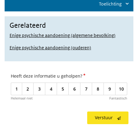
Toelichting
Gerelateerd
Enige psychische aandoening (algemene bevolking)
Enige psychische aandoening (ouderen)
*
Heeft deze informatie u geholpen?
1
2
3
4
5
6
7
8
9
10
Helemaal niet
Fantastisch
Verstuur