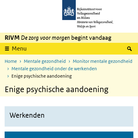
Overslaan en naar de inhoud gaan
Direct naar de hoofdnavigatie
Rijksinstituut voor
Volksgezondheid
en Milieu
Ministerie van Volksgezondheid,
Welzijn en Sport
RIVM
De zorg voor morgen
begint vandaag
Z
Menu
Home
Mentale gezondheid
Monitor mentale gezondheid
Mentale gezondheid onder de werkenden
Enige psychische aandoening
Enige psychische aandoening
Werkenden