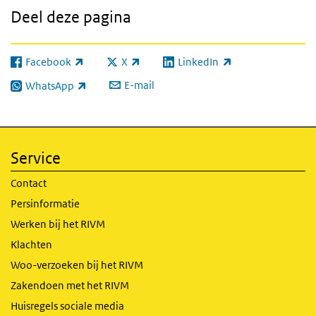
Deel deze pagina
Facebook
X
LinkedIn
(externe link)
(externe link)
(externe link)
E-mail
WhatsApp
(externe link)
Service
Contact
Persinformatie
Werken bij het RIVM
Klachten
Woo-verzoeken bij het RIVM
Zakendoen met het RIVM
Huisregels sociale media