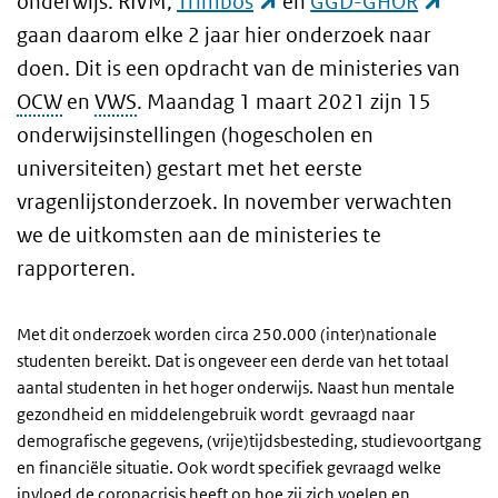
(externe link)
(exter
onderwijs. RIVM,
Trimbos
en
GGD-GHOR
gaan daarom elke 2 jaar hier onderzoek naar
doen. Dit is een opdracht van de ministeries van
OCW
en
VWS
. Maandag 1 maart 2021 zijn 15
onderwijsinstellingen (hogescholen en
universiteiten) gestart met het eerste
vragenlijstonderzoek. In november verwachten
we de uitkomsten aan de ministeries te
rapporteren.
Met dit onderzoek worden circa 250.000 (inter)nationale
studenten bereikt. Dat is ongeveer een derde van het totaal
aantal studenten in het hoger onderwijs. Naast hun mentale
gezondheid en middelengebruik wordt gevraagd naar
demografische gegevens, (vrije)tijdsbesteding, studievoortgang
en financiële situatie. Ook wordt specifiek gevraagd welke
invloed de coronacrisis heeft op hoe zij zich voelen en