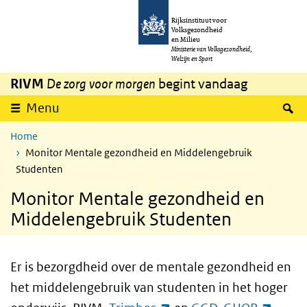
Overslaan en naar de inhoud gaan
Direct naar de hoofdnavigatie
Rijksinstituut voor
Volksgezondheid
en Milieu
Ministerie van Volksgezondheid,
Welzijn en Sport
RIVM
De zorg voor morgen
begint vandaag
Z
Menu
Home
Monitor Mentale gezondheid en Middelengebruik
Studenten
Monitor Mentale gezondheid en
Middelengebruik Studenten
Er is bezorgdheid over de mentale gezondheid en
het middelengebruik van studenten in het hoger