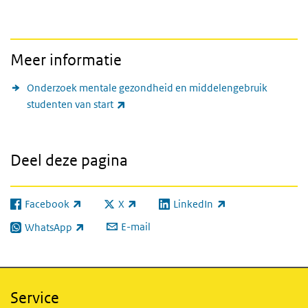
Meer informatie
Onderzoek mentale gezondheid en middelengebruik
(externe link)
studenten van start
Deel deze pagina
Facebook
X
LinkedIn
(externe link)
(externe link)
(externe link)
E-mail
WhatsApp
(externe link)
Service