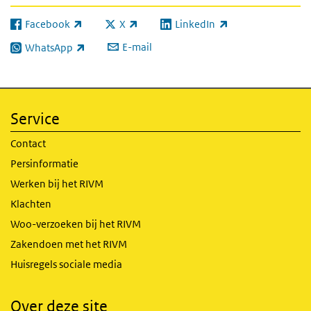
Facebook
X
LinkedIn
(externe link)
(externe link)
(externe link)
E-mail
WhatsApp
(externe link)
Service
Contact
Persinformatie
Werken bij het RIVM
Klachten
Woo-verzoeken bij het RIVM
Zakendoen met het RIVM
Huisregels sociale media
Over deze site