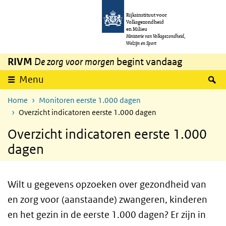
Overslaan en naar de inhoud gaan
Direct naar de hoofdnavigatie
Rijksinstituut voor
Volksgezondheid
en Milieu
Ministerie van Volksgezondheid,
Welzijn en Sport
RIVM
De zorg voor morgen
begint vandaag
Z
Menu
Home
Monitoren eerste 1.000 dagen
Overzicht indicatoren eerste 1.000 dagen
Overzicht indicatoren eerste 1.000
dagen
Wilt u gegevens opzoeken over gezondheid van
en zorg voor (aanstaande) zwangeren, kinderen
en het gezin in de eerste 1.000 dagen? Er zijn in