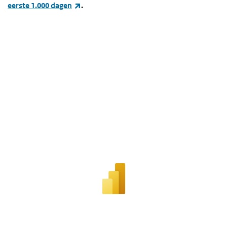
(externe link)
eerste 1.000 dagen
.
TABEL
Overslaan
iframe:
TABEL