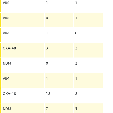
VIM
1
1
VIM
0
1
VIM
1
0
OXA-48
3
2
NDM
0
2
VIM
1
1
OXA-48
18
8
NDM
7
5