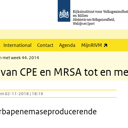
Rijksinstituut voor Volksgezondhe
en Milieu
Ministerie van Volksgezondheid,
Welzijn en Sport
(externe l
International
Contact
Agenda
MijnRIVM
en met week 44. 2014
e van CPE en MRSA tot en m
um 02-11-2018 | 18:19
 carbapenemaseproducerende