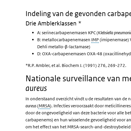
Indeling van de gevonden carba
Drie Amblerklassen *
A: serinecarbapenemasen KPC (
Klebsiella pneumoni
B: metallocarbapenemasen
IMP
(imipenemase) 
Dehli metallo-β-lactamase)
D: OXA-carbapenemasen OXA-48 (oxacillinehyd
*R.P. Ambler, et al. Biochem J. (1991) 276, 269-272.
Nationale surveillance van me
aureus
In onderstaand overzicht vindt u de resultaten van de n
aureus
(
MRSA
). Infecties veroorzaakt door meticillinere
door de ongevoeligheid van deze bacterie voor alle bet
carbapenems) en hun wisselende gevoeligheid voor ande
om het effect van het
MRSA
-search-and-destroybeleid 