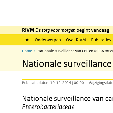
Overslaan en naar de inhoud gaan
Direct naar de hoofdnavigatie
RIVM
De zorg voor morgen
begint vandaag
Onderwerpen
Over RIVM
Publicaties
Home
Nationale surveillance van CPE en MRSA tot 
Nationale surveillanc
Publicatiedatum 10-12-2014 | 00:00
Wijzigingsdat
Nationale surveillance van
Enterobacteriaceae