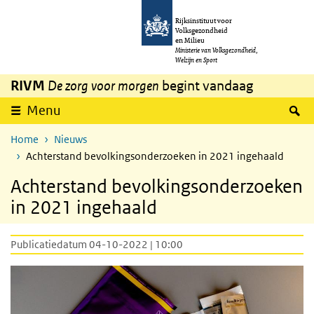
Overslaan en naar de inhoud gaan
Direct naar de hoofdnavigatie
Rijksinstituut voor
Volksgezondheid
en Milieu
Ministerie van Volksgezondheid,
Welzijn en Sport
RIVM
De zorg voor morgen
begint vandaag
Z
Menu
Home
Nieuws
Achterstand bevolkingsonderzoeken in 2021 ingehaald
Achterstand bevolkingsonderzoeken
in 2021 ingehaald
Publicatiedatum 04-10-2022 | 10:00