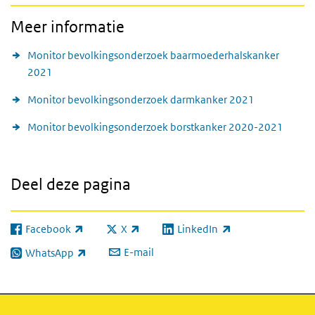
Meer informatie
Monitor bevolkingsonderzoek baarmoederhalskanker
2021
Monitor bevolkingsonderzoek darmkanker 2021
Monitor bevolkingsonderzoek borstkanker 2020-2021
Deel deze pagina
Facebook
X
LinkedIn
(externe link)
(externe link)
(externe link)
E-mail
WhatsApp
(externe link)