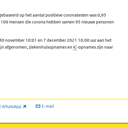
gebaseerd op het aantal positieve coronatesten was 0,95
dat 100 mensen die corona hebben samen 95 nieuwe personen
en 30 november 10:01 en 7 december 2021 10.00 uur aan het
 zijn afgenomen, ziekenhuisopnames en
IC
-opnames zijn naar
E-mail
WhatsApp
xterne link)