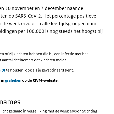
n 30 november en 7 december naar de
sten op
SARS
-CoV-2. Het percentage positieve
 de week ervoor. In alle leeftijdsgroepen nam
eldingen per 100.000 is nog steeds het hoogst bij
n of zij klachten hebben die bij een infectie met het
et aantal deelnemers dat klachten meldt.
(externe link)
n
te houden, ook als je gevaccineerd bent.
 in
grafieken
op de RIVM-website.
pnames
icht gedaald in vergelijking met de week ervoor. Stichting