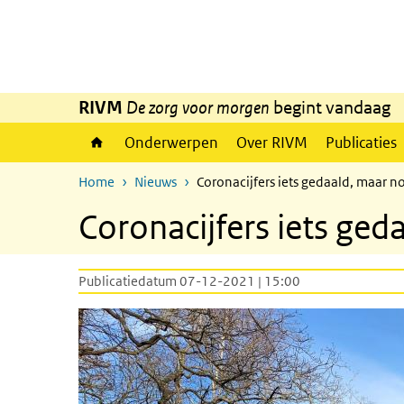
Overslaan en naar de inhoud gaan
Direct naar de hoofdnavigatie
RIVM
De zorg voor morgen
begint vandaag
Onderwerpen
Over RIVM
Publicaties
Home
Nieuws
Coronacijfers iets gedaald, maar n
Coronacijfers iets ge
Publicatiedatum 07-12-2021 | 15:00