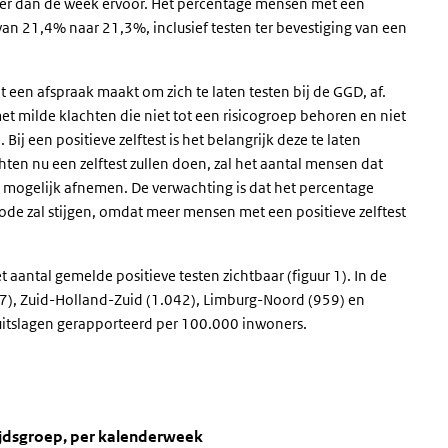
der dan de week ervoor. Het percentage mensen met een
, van 21,4% naar 21,3%, inclusief testen ter bevestiging van een
een afspraak maakt om zich te laten testen bij de GGD, af.
t milde klachten die niet tot een risicogroep behoren en niet
ij een positieve zelftest is het belangrijk deze te laten
en nu een zelftest zullen doen, zal het aantal mensen dat
jd mogelijk afnemen. De verwachting is dat het percentage
de zal stijgen, omdat meer mensen met een positieve zelftest
t aantal gemelde positieve testen zichtbaar (figuur 1). In de
97), Zuid-Holland-Zuid (1.042), Limburg-Noord (959) en
uitslagen gerapporteerd per 100.000 inwoners.
oners, per leeftijdsgroep, per kalenderw
 per leeftijdsgroep, per kalenderweek' over en ga naar de datatabel
ijdsgroep, per kalenderweek