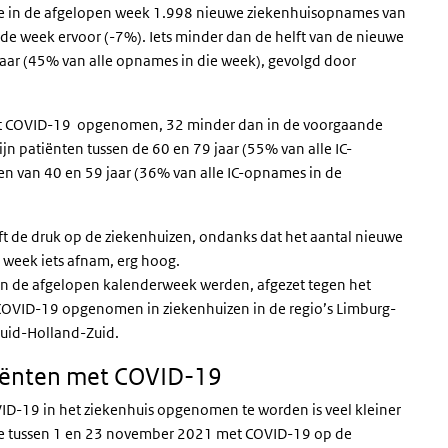
erde in de afgelopen week 1.998 nieuwe ziekenhuisopnames van
e week ervoor (-7%). Iets minder dan de helft van de nieuwe
jaar (45% van alle opnames in die week), gevolgd door
et COVID-19 opgenomen, 32 minder dan in de voorgaande
n patiënten tussen de 60 en 79 jaar (55% van alle IC-
n van 40 en 59 jaar (36% van alle IC-opnames in de
ft de druk op de ziekenhuizen, ondanks dat het aantal nieuwe
 week iets afnam, erg hoog.
. In de afgelopen kalenderweek werden, afgezet tegen het
 COVID-19 opgenomen in ziekenhuizen in de regio’s Limburg-
Zuid-Holland-Zuid.
iënten met COVID-19
ID-19 in het ziekenhuis opgenomen te worden is veel kleiner
die tussen 1 en 23 november 2021 met COVID-19 op de