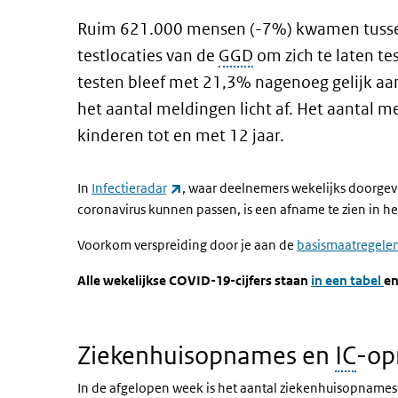
Ruim 621.000 mensen (-7%) kwamen tusse
testlocaties van de
GGD
om zich te laten te
testen bleef met 21,3% nagenoeg gelijk aan
het aantal meldingen licht af. Het aantal m
kinderen tot en met 12 jaar.
(externe link)
In
Infectieradar
, waar deelnemers wekelijks doorgeve
coronavirus kunnen passen, is een afname te zien in h
Voorkom verspreiding door je aan de
basismaatregele
Alle wekelijkse COVID-19-cijfers staan
in een tabel
en
Ziekenhuisopnames en
IC
-o
In de afgelopen week is het aantal ziekenhuisopnames l