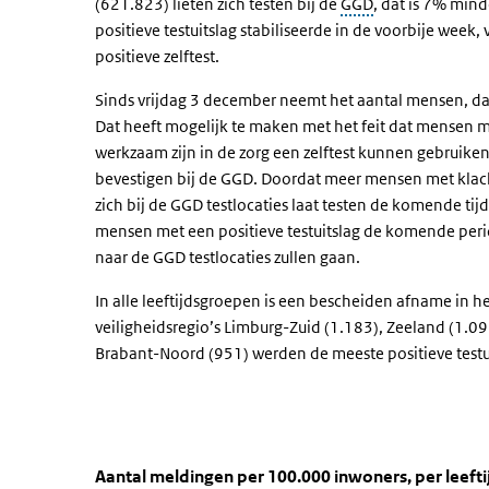
(621.823) lieten zich testen bij de
GGD
, dat is 7% min
positieve testuitslag stabiliseerde in de voorbije week
positieve zelftest.
Sinds vrijdag 3 december neemt het aantal mensen, dat 
Dat heeft mogelijk te maken met het feit dat mensen me
werkzaam zijn in de zorg een zelftest kunnen gebruiken. B
bevestigen bij de GGD. Doordat meer mensen met klacht
zich bij de GGD testlocaties laat testen de komende ti
mensen met een positieve testuitslag de komende perio
naar de GGD testlocaties zullen gaan.
In alle leeftijdsgroepen is een bescheiden afname in he
veiligheidsregio’s Limburg-Zuid (1.183), Zeeland (1.0
Brabant-Noord (951) werden de meeste positieve test
Aantal meldingen per 100.000 inw
Meldingen per leeftijdsgroep
Sla de grafiek 'Aantal meldingen per 100.000 inwoners,
Aantal meldingen per 100.000 inwoners, per leeft