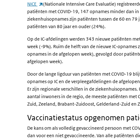
(externe link)
NICE
(Nationale Intensive Care Evaluatie) registre
patiënten met COVID-19, 147 opnames minder dan in d
ziekenhuisopnames zijn patiënten tussen de 60 en 79 
patiënten van 80 jaar en ouder (24%).
Op de IC-afdelingen werden 343 nieuwe patiënten m
week (-9%). Ruim de helft van de nieuwe IC-opnames zij
opnames in de afgelopen week), gevolgd door patiënte
afgelopen week).
Door de lange ligduur van patiënten met COVID-19 blij
opnames op IC en de verpleegafdelingen de afgelopen
Er zijn regionale verschillen in de ziekenhuisopnames
aantal inwoners in de regio, de meeste patiënten met
Zuid, Zeeland, Brabant-Zuidoost, Gelderland-Zuid en 
Vaccinatiestatus opgenomen pat
De kans om als volledig gevaccineerd persoon met COV
dan voor een niet gevaccineerde. Van alle patiënten 