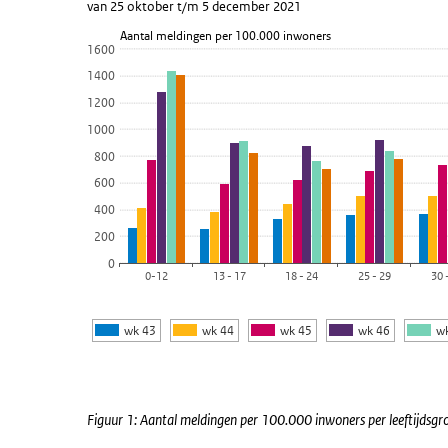
van 25 oktober t/m 5 december 2021
Staaf grafiek met 6 reeksen.
Aantal meldingen per 100.000 inwoners
van 25 oktober t/m 5 december 2021
1600
Bekijk als data tabel.
1400
De grafiek heeft 1 X-as die Leeftijdsgroep weergeeft.
1200
De grafiek heeft 1 Y-as die Aantal meldingen per 100.
1000
800
600
400
200
0
0-12
13 - 17
18 - 24
25 - 29
30 
wk 43
wk 44
wk 45
wk 46
w
Einde van interactieve grafiek.
Figuur 1: Aantal meldingen per 100.000 inwoners per leeftijdsg