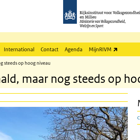
Rijksinstituut voor Volksgezondhe
en Milieu
Ministerie van Volksgezondheid,
Welzijn en Sport
(externe l
International
Contact
Agenda
MijnRIVM
og steeds op hoog niveau
daald, maar nog steeds op h
C