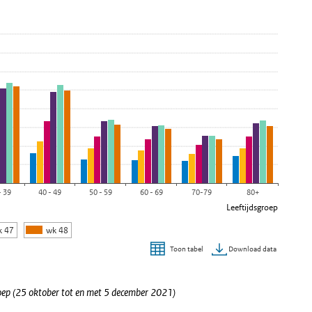
000 inwoners weergeeft.
- 39
40 - 49
50 - 59
60 - 69
70-79
80+
Leeftijdsgroep
k 47
wk 48
Download data
Toon tabel
roep (25 oktober tot en met 5 december 2021)