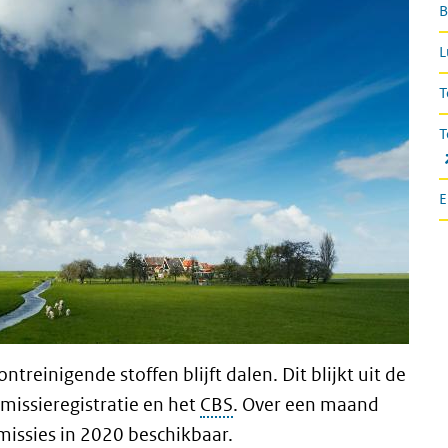
B
L
T
T
E
treinigende stoffen blijft dalen. Dit blijkt uit de
Emissieregistratie en het
CBS
. Over een maand
emissies in 2020 beschikbaar.