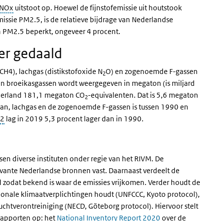
NOx
uitstoot op.
Hoewel de fijnstofemissie uit houtstook
issie PM2.5, is de relatieve bijdrage van Nederlandse
n PM2.5 beperkt, ongeveer 4 procent.
er gedaald
CH4), lachgas (distikstofoxide N
O) en zogenoemde F-gassen
2
an broeikasgassen wordt weergegeven in megaton (is miljard
ederland 181,1 megaton CO
-equivalenten. Dat is 5,6 megaton
2
aan, lachgas en de zogenoemde F-gassen is tussen 1990 en
2
lag in 2019 5,3 procent lager dan in 1990.
en diverse instituten onder regie van het RIVM. De
relevante Nederlandse bronnen vast. Daarnaast verdeelt de
nd zodat bekend is waar de emissies vrijkomen. Verder houdt de
ationale klimaatverplichtingen houdt (UNFCCC, Kyoto protocol),
luchtverontreiniging (NECD, Göteborg protocol). Hiervoor stelt
 rapporten op: het
National Inventory Report 2020
over de