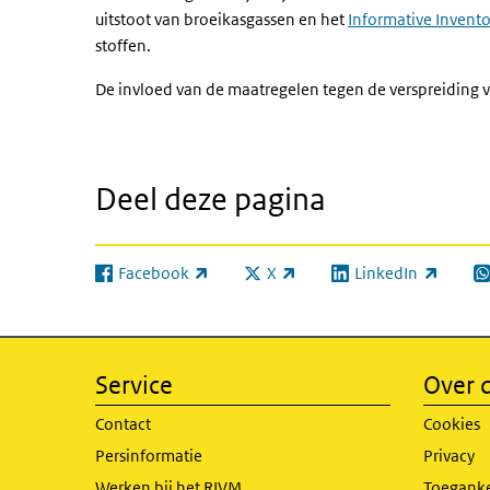
uitstoot van broeikasgassen en het
Informative Invent
stoffen.
De invloed van de maatregelen tegen de verspreiding va
Deel deze pagina
Facebook
X
LinkedIn
(externe link)
(externe link)
(externe link)
(e
Service
Over d
Contact
Cookies
Persinformatie
Privacy
Werken bij het RIVM
Toeganke