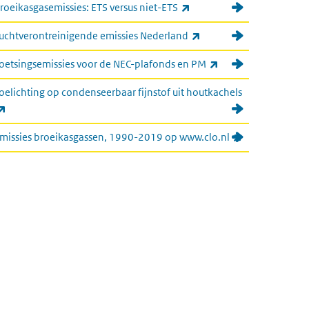
(externe link)
roeikasgasemissies: ETS versus niet-ETS
(externe link)
uchtverontreinigende emissies Nederland
(externe link)
oetsingsemissies voor de NEC-plafonds en PM
oelichting op condenseerbaar fijnstof uit houtkachels
(externe link)
(externe link)
missies broeikasgassen, 1990-2019 op www.clo.nl