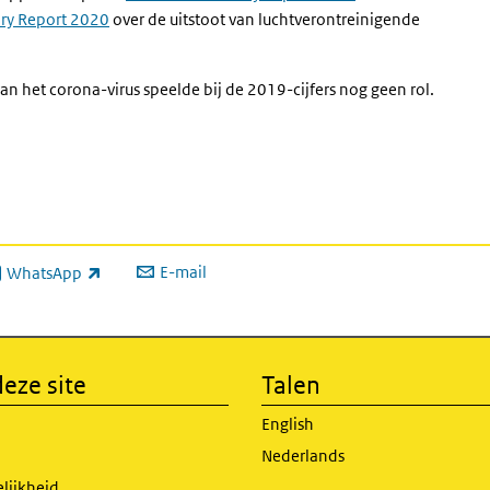
ory Report 2020
over de uitstoot van luchtverontreinigende
n het corona-virus speelde bij de 2019-cijfers nog geen rol.
E-mail
WhatsApp
xterne link)
eze site
Talen
English
Nederlands
lijkheid