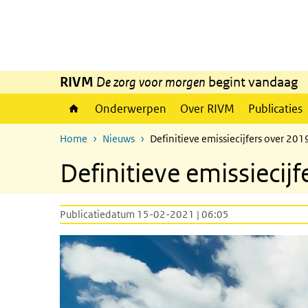
Overslaan en naar de inhoud gaan
Direct naar de hoofdnavigatie
RIVM
De zorg voor morgen
begint vandaag
Onderwerpen
Over RIVM
Publicaties
Home
Nieuws
Definitieve emissiecijfers over 20
Definitieve emissiecij
Publicatiedatum 15-02-2021 | 06:05