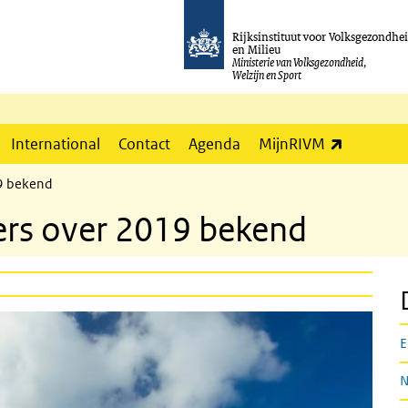
Rijksinstituut voor Volksgezondhe
en Milieu
Ministerie van Volksgezondheid,
Welzijn en Sport
(externe l
International
Contact
Agenda
MijnRIVM
19 bekend
fers over 2019 bekend
E
N