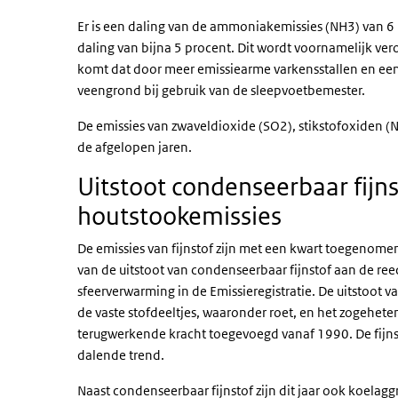
Er is een daling van de ammoniakemissies (NH3) van 6 
daling van bijna 5 procent. Dit wordt voornamelijk ve
komt dat door meer emissiearme varkensstallen en een
veengrond bij gebruik van de sleepvoetbemester.
De emissies van zwaveldioxide (SO2), stikstofoxiden (N
de afgelopen jaren.
Uitstoot condenseerbaar fijn
houtstookemissies
De emissies van fijnstof zijn met een kwart toegenome
van de uitstoot van condenseerbaar fijnstof aan de reed
sfeerverwarming in de Emissieregistratie. De uitstoot va
de vaste stofdeeltjes, waaronder roet, en het zogehete
terugwerkende kracht toegevoegd vanaf 1990. De fijnst
dalende trend.
Naast condenseerbaar fijnstof zijn dit jaar ook koela