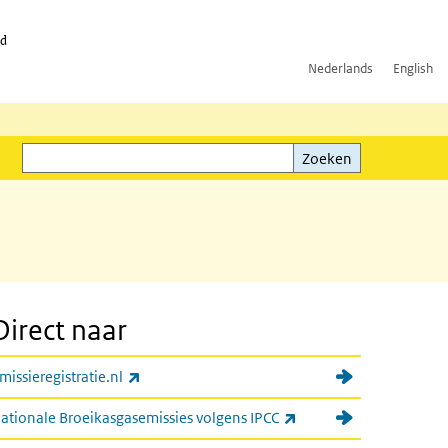
id
Nederlands
English
Zoeken
ink)
Zoeken
Direct naar
(externe link)
missieregistratie.nl
(externe link)
ationale Broeikasgasemissies volgens IPCC