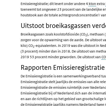
Emissieregistratie; dit levert onder andere 4
kton
extra
toeneemt tot ongeveer 23 procent van de landelijke em
houtstook aan de totale achtergrondconcentratie1 va
Uitstoot broeikasgassen verd
Broeikasgassen zoals koolstofdioxide (CO
), methaan (
2
zorgen voor de opwarming van de aarde. De uitstoot v
kilo) CO
-equivalenten. In 2019 was die uitstoot in N
2
(3 procent) minder dan in 2018. De uitstoot van meth
2019 53 procent minder geworden. De uitstoot van
CO
Rapporten Emissieregistratie
De Emissieregistratie is een samenwerkingsverband tuss
Emissieregistratie stelt jaarlijks de emissies van alle 
Emissieregistratie de emissies ruimtelijk over Nederla
Emissieregistratie bij of Nederland zich aan de intern
en aan de richtlijnen op het gebied van grootschalige 
de Emissieregistratie jaarlijks namens Nederland twee