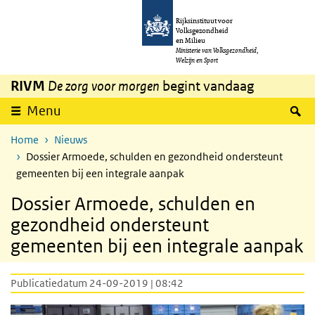
Overslaan en naar de inhoud gaan
Direct naar de hoofdnavigatie
Rijksinstituut voor
Volksgezondheid
en Milieu
Ministerie van Volksgezondheid,
Welzijn en Sport
RIVM
De zorg voor morgen
begint vandaag
Z
Menu
Home
Nieuws
Dossier Armoede, schulden en gezondheid ondersteunt
gemeenten bij een integrale aanpak
Dossier Armoede, schulden en
gezondheid ondersteunt
gemeenten bij een integrale aanpak
Publicatiedatum 24-09-2019 | 08:42