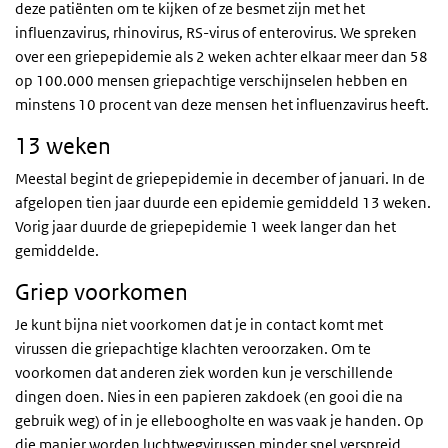
deze patiënten om te kijken of ze besmet zijn met het
influenzavirus, rhinovirus, RS-virus of enterovirus. We spreken
over een griepepidemie als 2 weken achter elkaar meer dan 58
op 100.000 mensen griepachtige verschijnselen hebben en
minstens 10 procent van deze mensen het influenzavirus heeft.
13 weken
Meestal begint de griepepidemie in december of januari. In de
afgelopen tien jaar duurde een epidemie gemiddeld 13 weken.
Vorig jaar duurde de griepepidemie 1 week langer dan het
gemiddelde.
Griep voorkomen
Je kunt bijna niet voorkomen dat je in contact komt met
virussen die griepachtige klachten veroorzaken. Om te
voorkomen dat anderen ziek worden kun je verschillende
dingen doen. Nies in een papieren zakdoek (en gooi die na
gebruik weg) of in je elleboogholte en was vaak je handen. Op
die manier worden luchtwegvirussen minder snel verspreid.