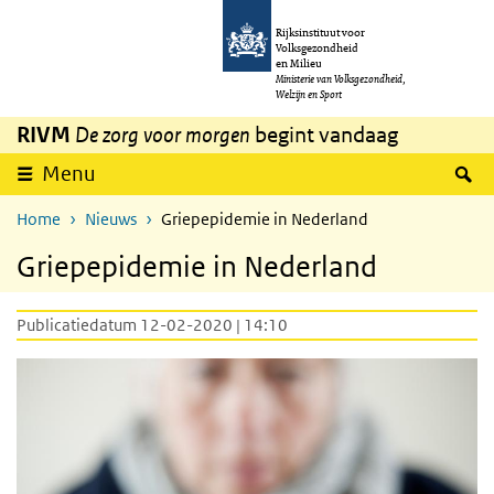
Overslaan en naar de inhoud gaan
Direct naar de hoofdnavigatie
Rijksinstituut voor
Volksgezondheid
en Milieu
Ministerie van Volksgezondheid,
Welzijn en Sport
RIVM
De zorg voor morgen
begint vandaag
Z
Menu
Home
Nieuws
Griepepidemie in Nederland
Griepepidemie in Nederland
Publicatiedatum 12-02-2020 | 14:10