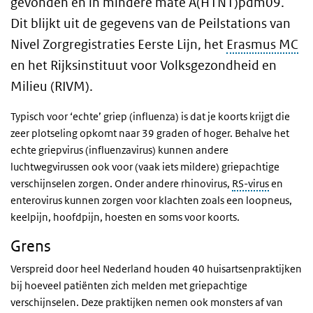
gevonden en in mindere mate A(H1N1)pdm09.
Dit blijkt uit de gegevens van de Peilstations van
Nivel Zorgregistraties Eerste Lijn, het
Erasmus MC
en het Rijksinstituut voor Volksgezondheid en
Milieu (RIVM).
Typisch voor ‘echte’ griep (influenza) is dat je koorts krijgt die
zeer plotseling opkomt naar 39 graden of hoger. Behalve het
echte griepvirus (influenzavirus) kunnen andere
luchtwegvirussen ook voor (vaak iets mildere) griepachtige
verschijnselen zorgen. Onder andere rhinovirus,
RS-virus
en
enterovirus kunnen zorgen voor klachten zoals een loopneus,
keelpijn, hoofdpijn, hoesten en soms voor koorts.
Grens
Verspreid door heel Nederland houden 40 huisartsenpraktijken
bij hoeveel patiënten zich melden met griepachtige
verschijnselen. Deze praktijken nemen ook monsters af van