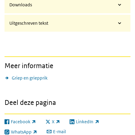
Downloads
Uitgeschreven tekst
Meer informatie
Griep en griepprik
Deel deze pagina
Facebook
X
LinkedIn
(externe link)
(externe link)
(externe link)
E-mail
WhatsApp
(externe link)