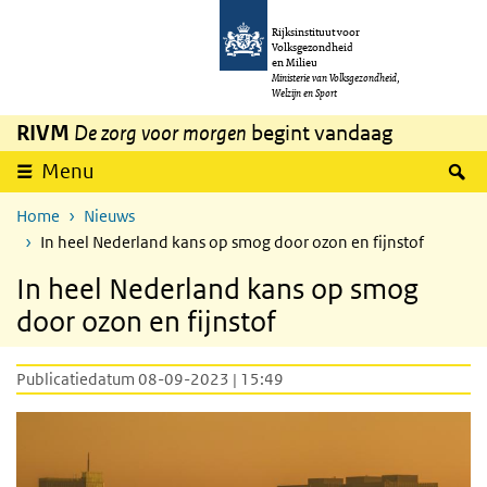
Overslaan en naar de inhoud gaan
Direct naar de hoofdnavigatie
Rijksinstituut voor
Volksgezondheid
en Milieu
Ministerie van Volksgezondheid,
Welzijn en Sport
RIVM
De zorg voor morgen
begint vandaag
Z
Menu
Home
Nieuws
In heel Nederland kans op smog door ozon en fijnstof
In heel Nederland kans op smog
door ozon en fijnstof
Publicatiedatum 08-09-2023 | 15:49