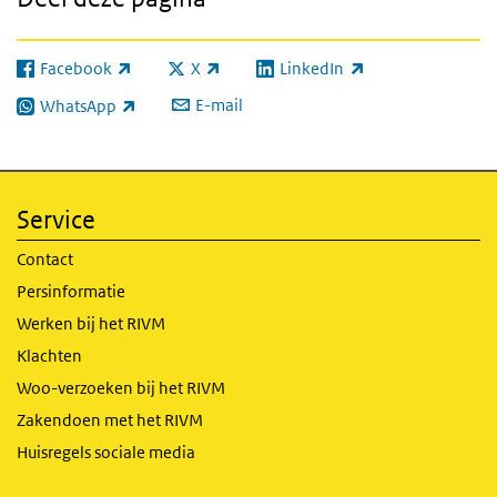
Facebook
X
LinkedIn
(externe link)
(externe link)
(externe link)
E-mail
WhatsApp
(externe link)
Service
Contact
Persinformatie
Werken bij het RIVM
Klachten
Woo-verzoeken bij het RIVM
Zakendoen met het RIVM
Huisregels sociale media