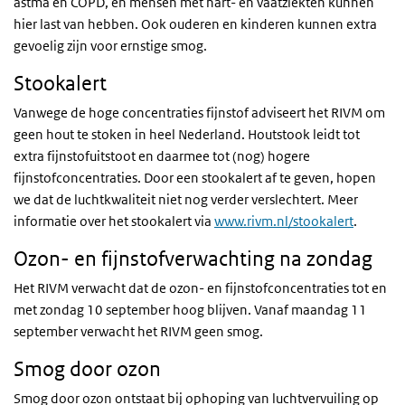
astma en COPD, en mensen met hart- en vaatziekten kunnen
hier last van hebben. Ook ouderen en kinderen kunnen extra
gevoelig zijn voor ernstige smog.
Stookalert
Vanwege de hoge concentraties fijnstof adviseert het RIVM om
geen hout te stoken in heel Nederland. Houtstook leidt tot
extra fijnstofuitstoot en daarmee tot (nog) hogere
fijnstofconcentraties. Door een stookalert af te geven, hopen
we dat de luchtkwaliteit niet nog verder verslechtert. Meer
informatie over het stookalert via
www.rivm.nl/stookalert
.
Ozon- en fijnstofverwachting na zondag
Het RIVM verwacht dat de ozon- en fijnstofconcentraties
tot en
met
zondag
10 september hoog blijven.
Vanaf maandag 11
september verwacht het RIVM geen smog.
Smog door ozon
Smog door ozon ontstaat bij ophoping van luchtvervuiling op