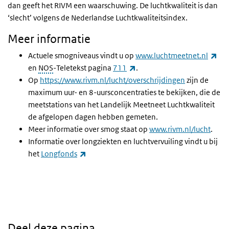
dan geeft het RIVM een waarschuwing. De luchtkwaliteit is dan
‘slecht’ volgens de Nederlandse Luchtkwaliteitsindex.
Meer informatie
(ex
Actuele smogniveaus vindt u op
www.luchtmeetnet.nl
(externe link)
en
NOS
-Teletekst pagina
711
.
Op
https://www.rivm.nl/lucht/overschrijdingen
zijn de
maximum uur- en 8-uursconcentraties te bekijken, die de
meetstations van het Landelijk Meetneet Luchtkwaliteit
de afgelopen dagen hebben gemeten.
Meer informatie over smog staat op
www.rivm.nl/lucht
.
Informatie over longziekten en luchtvervuiling vindt u bij
(externe link)
het
Longfonds
Deel deze pagina