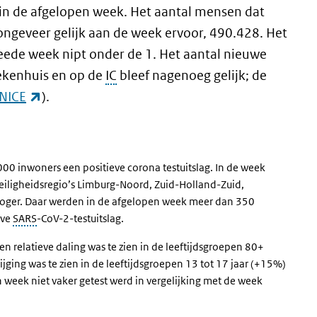
 in de afgelopen week. Het aantal mensen dat
 ongeveer gelijk aan de week ervoor, 490.428. Het
weede week nipt onder de 1. Het aantal nieuwe
ekenhuis en op de
IC
bleef nagenoeg gelijk; de
(externe link)
 NICE
).
00 inwoners een positieve corona testuitslag. In de week
eiligheidsregio’s Limburg-Noord, Zuid-Holland-Zuid,
hoger. Daar werden in de afgelopen week meer dan 350
eve
SARS
-CoV-2-testuitslag.
en relatieve daling was te zien in de leeftijdsgroepen 80+
jging was te zien in de leeftijdsgroepen 13 tot 17 jaar (+15%)
 week niet vaker getest werd in vergelijking met de week