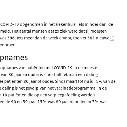
t COVID-19 opgenomen in het ziekenhuis. Iets minder dan de
eld. Het aantal mensen dat zo ziek werd dat zij moesten
was 386. Iets meer dan de week ervoor, toen er 381 nieuwe
IC
egenomen.
 opnames
huisopnames van patiënten met COVID-19 in de meeste
 van 80 jaar en ouder is sinds half februari een daling
ze patiënten 80 jaar of ouder. Sinds maart tot nu is 15% van de
daling is het gevolg van het vaccinatieprogramma. In de
D-19 patiënten die op een verpleegafdeling werden
en de 40 en 59 jaar, 15% was 80 jaar of ouder en 7% was