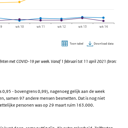
 9
wk 10
wk 11
wk 12
wk 13
wk 14
Download data
Toon tabel
ënten met COVID-19 per week. Vanaf 1 februari tot 11 april 2021 (bron:
s 0,95 - bovengrens 0,99), nagenoeg gelijk aan de week
en, samen 97 andere mensen besmetten. Dat is nog niet
ettelijke personen was op 29 maart ruim 163.000.