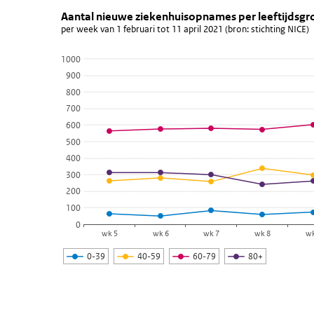
Aantal nieuwe ziekenhuisopnames 
Aantal nieuwe ziekenhuisop
Sla de grafiek 'Aantal nieuwe ziekenhuisopnames per lee
Aantal nieuwe ziekenhuisopnames per leeftijdsgr
per week van 1 februari tot 11 april 2021 (bron: stichting NICE)
Lijn grafiek met 4 lijnen.
per week van 1 februari tot 11 april 2021 (bron: stichti
1000
Bekijk als data tabel.
900
800
De grafiek heeft 1 X-as die categories weergeeft.
700
De grafiek heeft 1 Y-as die values weergeeft.
600
500
400
300
200
100
0
wk 5
wk 6
wk 7
wk 8
wk
0-39
40-59
60-79
80+
Einde van interactieve grafiek.