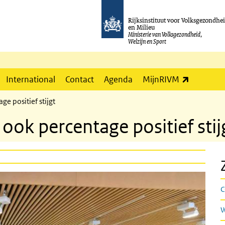
Rijksinstituut voor Volksgezondhe
en Milieu
Ministerie van Volksgezondheid,
Welzijn en Sport
(externe l
International
Contact
Agenda
MijnRIVM
ge positief stijgt
 ook percentage positief stij
C
W