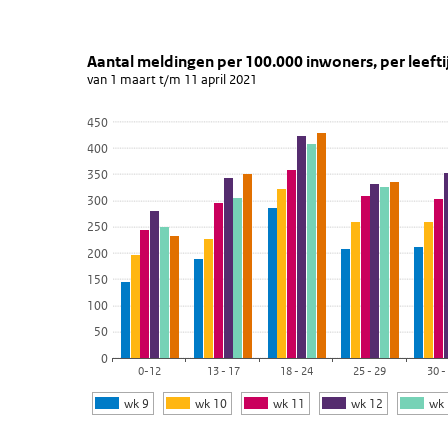
Aantal meldingen per 100.000 inw
Grafiek 13 april 2021
Sla de grafiek 'Aantal meldingen per 100.000 inwoners,
Aantal meldingen per 100.000 inwoners, per leeft
van 1 maart t/m 11 april 2021
Staaf grafiek met 6 reeksen.
van 1 maart t/m 11 april 2021
450
Bekijk als data tabel.
400
De grafiek heeft 1 X-as die categories weergeeft.
350
De grafiek heeft 1 Y-as die values weergeeft.
300
250
200
150
100
50
0
0-12
13 - 17
18 - 24
25 - 29
30 -
wk 9
wk 10
wk 11
wk 12
wk