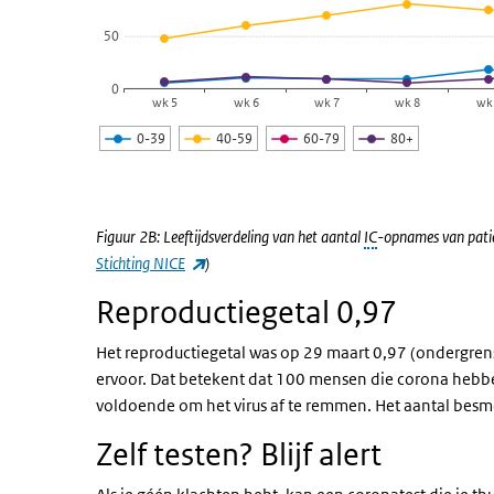
50
0
wk 5
wk 6
wk 7
wk 8
wk
0-39
40-59
60-79
80+
Einde van interactieve grafiek.
Figuur 2B: Leeftijdsverdeling van het aantal
IC
-opnames van pati
(externe link)
Stichting NICE
)
Reproductiegetal 0,97
Het reproductiegetal was op 29 maart 0,97 (ondergren
ervoor. Dat betekent dat 100 mensen die corona hebb
voldoende om het virus af te remmen. Het aantal besm
Zelf testen? Blijf alert