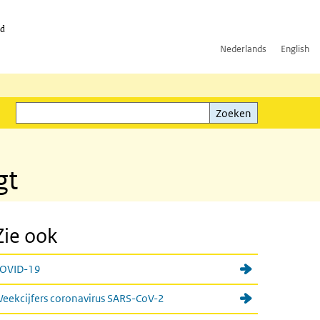
id
Nederlands
English
Zoeken
ink)
Zoeken
gt
Zie ook
OVID-19
eekcijfers coronavirus SARS-CoV-2