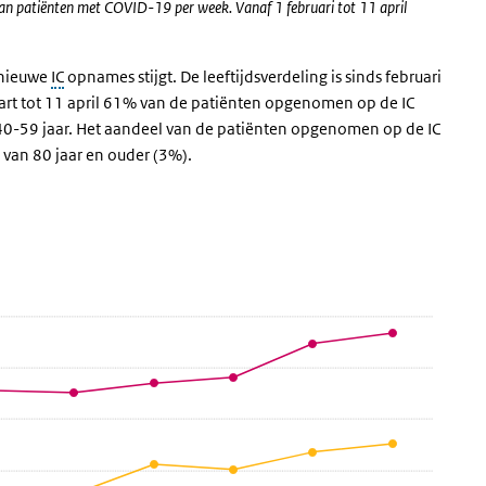
van patiënten met COVID-19 per week. Vanaf 1 februari tot 11 april
l nieuwe
IC
opnames stijgt. De leeftijdsverdeling is sinds februari
 maart tot 11 april 61% van de patiënten opgenomen op de IC
 40-59 jaar. Het aandeel van de patiënten opgenomen op de IC
l van 80 jaar en ouder (3%).
ftijdsgroep,
roep, ' over en ga naar de datatabel
ng NICE)