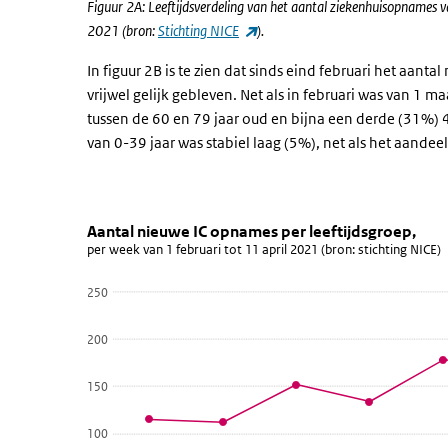
Figuur 2A: Leeftijdsverdeling van het aantal ziekenhuisopnames 
(externe link)
2021 (bron:
Stichting NICE
).
In figuur 2B is te zien dat sinds eind februari het aanta
vrijwel gelijk gebleven. Net als in februari was van 1
tussen de 60 en 79 jaar oud en bijna een derde (31%)
van 0-39 jaar was stabiel laag (5%), net als het aandee
Aantal nieuwe IC opnames per lee
aantal ic's
Sla de grafiek 'Aantal nieuwe IC opnames per leeftijdsg
Aantal nieuwe IC opnames per leeftijdsgroep,
per week van 1 februari tot 11 april 2021 (bron: stichting NICE)
Lijn grafiek met 4 lijnen.
per week van 1 februari tot 11 april 2021 (bron: stichti
250
Bekijk als data tabel.
200
De grafiek heeft 1 X-as die categories weergeeft.
De grafiek heeft 1 Y-as die values weergeeft.
150
100