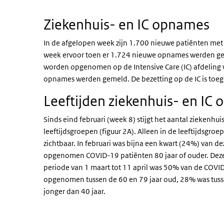
Einde van interactieve grafiek.
Ziekenhuis- en IC opnames
In de afgelopen week zijn 1.700 nieuwe patiënten me
week ervoor toen er 1.724 nieuwe opnames werden gem
worden opgenomen op de Intensive Care (IC) afdeling 
opnames werden gemeld. De bezetting op de IC is to
Leeftijden ziekenhuis- en IC
Sinds eind februari (week 8) stijgt het aantal zieken
leeftijdsgroepen (figuur 2A). Alleen in de leeftijdsgroep
zichtbaar. In februari was bijna een kwart (24%) van de
opgenomen COVID-19 patiënten 80 jaar of ouder. Deze 
periode van 1 maart tot 11 april was 50% van de COVI
opgenomen tussen de 60 en 79 jaar oud, 28% was tuss
jonger dan 40 jaar.