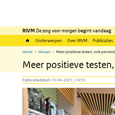
Overslaan en naar de inhoud gaan
Direct naar de hoofdnavigatie
RIVM
De zorg voor morgen
begint vandaag
Onderwerpen
Over RIVM
Publicaties
Home
Nieuws
Meer positieve testen, ook percenta
Meer positieve testen,
Publicatiedatum 13-04-2021 | 14:53