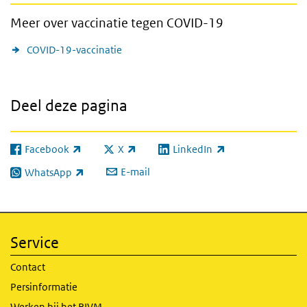
Meer over vaccinatie tegen COVID-19
COVID-19-vaccinatie
Deel deze pagina
Facebook
X
LinkedIn
(externe link)
(externe link)
(externe link)
E-mail
WhatsApp
(externe link)
Service
Contact
Persinformatie
Werken bij het RIVM