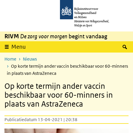
Overslaan en naar de inhoud gaan
Direct naar de hoofdnavigatie
Rijksinstituut voor
Volksgezondheid
en Milieu
Ministerie van Volksgezondheid,
Welzijn en Sport
RIVM
De zorg voor morgen
begint vandaag
Z
Menu
Home
Nieuws
Op korte termijn ander vaccin beschikbaar voor 60-minners
in plaats van AstraZeneca
Op korte termijn ander vaccin
beschikbaar voor 60-minners in
plaats van AstraZeneca
Publicatiedatum 13-04-2021 | 20:38